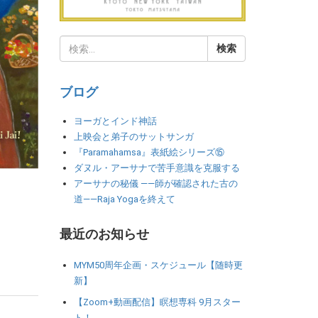
ブログ
ヨーガとインド神話
上映会と弟子のサットサンガ
『Paramahamsa』表紙絵シリーズ⑮
ダヌル・アーサナで苦手意識を克服する
アーサナの秘儀 ――師が確認された古の
道――Raja Yogaを終えて
最近のお知らせ
MYM50周年企画・スケジュール【随時更
新】
【Zoom+動画配信】瞑想専科 9月スター
ト！