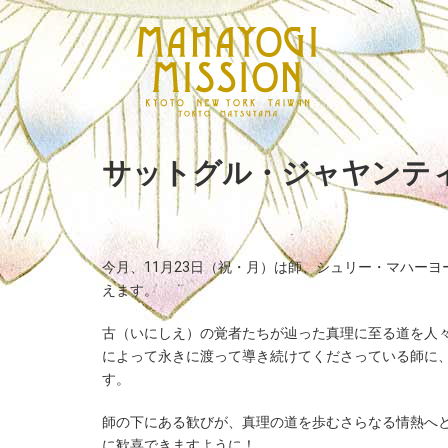
サットグル・ジャヤンテ
今月、11月23日（祝・月）は師、シュリー・マハー
えます。
古（いにしえ）の覚者たちが辿った真理に至る道を人
によって永きに渡って導き続けてくださっている師に
す。
師の下にある歓びが、真理の道を歩むさらなる情熱へ
に歓喜できますように！