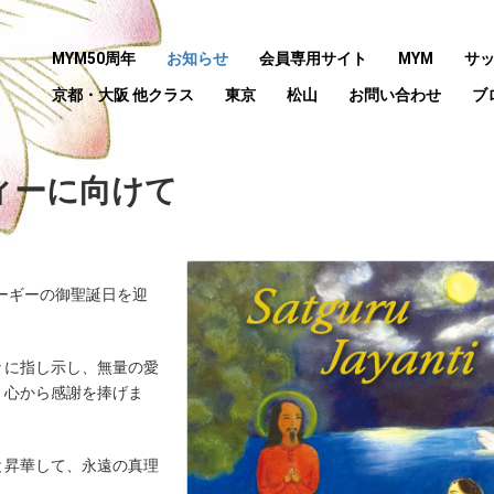
MYM50周年
お知らせ
会員専用サイト
MYM
サ
京都・大阪 他クラス
東京
松山
お問い合わせ
ブ
ィーに向けて
ヨーギーの御聖誕日を迎
々に指し示し、無量の愛
、心から感謝を捧げま
と昇華して、永遠の真理