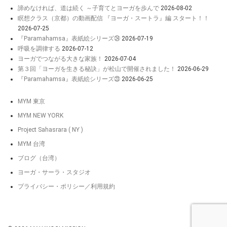
諦めなければ、道は続く ～子育てとヨーガを歩んで
2026-08-02
瞑想クラス（京都）の動画配信 『ヨーガ・スートラ』編 スタート！！
2026-07-25
『Paramahamsa』表紙絵シリーズ㉔
2026-07-19
呼吸を調律する
2026-07-12
ヨーガでつながる大きな家族！
2026-07-04
第３回「ヨーガを生きる秘訣」が松山で開催されました！
2026-06-29
『Paramahamsa』表紙絵シリーズ㉓
2026-06-25
MYM 東京
MYM NEW YORK
Project Sahasrara ( NY )
MYM 台湾
ブログ（台湾）
ヨーガ・サーラ・スタジオ
プライバシー・ポリシー／利用規約