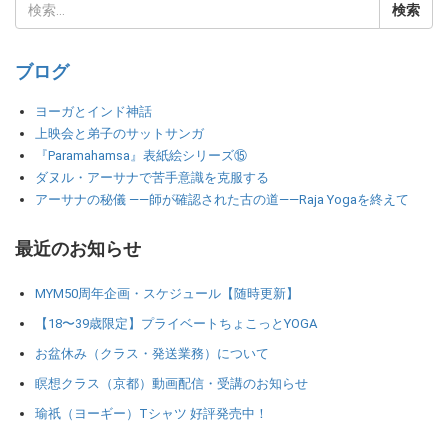
ブログ
ヨーガとインド神話
上映会と弟子のサットサンガ
『Paramahamsa』表紙絵シリーズ⑮
ダヌル・アーサナで苦手意識を克服する
アーサナの秘儀 ――師が確認された古の道――Raja Yogaを終えて
最近のお知らせ
MYM50周年企画・スケジュール【随時更新】
【18〜39歳限定】プライベートちょこっとYOGA
お盆休み（クラス・発送業務）について
瞑想クラス（京都）動画配信・受講のお知らせ
瑜祇（ヨーギー）Tシャツ 好評発売中！