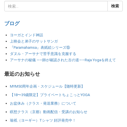
ブログ
ヨーガとインド神話
上映会と弟子のサットサンガ
『Paramahamsa』表紙絵シリーズ⑮
ダヌル・アーサナで苦手意識を克服する
アーサナの秘儀 ――師が確認された古の道――Raja Yogaを終えて
最近のお知らせ
MYM50周年企画・スケジュール【随時更新】
【18〜39歳限定】プライベートちょこっとYOGA
お盆休み（クラス・発送業務）について
瞑想クラス（京都）動画配信・受講のお知らせ
瑜祇（ヨーギー）Tシャツ 好評発売中！