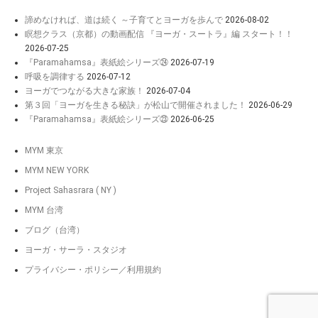
諦めなければ、道は続く ～子育てとヨーガを歩んで
2026-08-02
瞑想クラス（京都）の動画配信 『ヨーガ・スートラ』編 スタート！！
2026-07-25
『Paramahamsa』表紙絵シリーズ㉔
2026-07-19
呼吸を調律する
2026-07-12
ヨーガでつながる大きな家族！
2026-07-04
第３回「ヨーガを生きる秘訣」が松山で開催されました！
2026-06-29
『Paramahamsa』表紙絵シリーズ㉓
2026-06-25
MYM 東京
MYM NEW YORK
Project Sahasrara ( NY )
MYM 台湾
ブログ（台湾）
ヨーガ・サーラ・スタジオ
プライバシー・ポリシー／利用規約