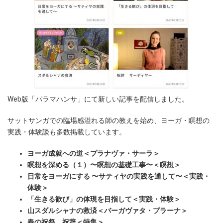
Web版「パラマハンサ」にて新しい記事を配信しました。
サットサンガでの臨場感溢れる師の教えを始め、ヨーガ・瞑想の
実践・体験談も多数掲載しています。
ヨーガ成就への道＜プラナヴァ・サーラ＞
瞑想を深める（１）〜瞑想の基礎工事〜＜瞑想＞
日常をヨーガにする 〜サティヤの実践を通して〜＜実践・
体験＞
「生きる歓び」の体現を目指して＜実践・体験＞
山スダルシャナの救済＜バーガヴァタ・プラーナ＞
春の祝祭 祝辞＜特集＞