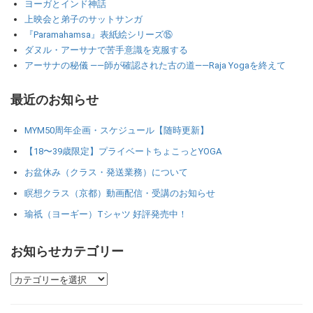
ヨーガとインド神話
上映会と弟子のサットサンガ
『Paramahamsa』表紙絵シリーズ⑮
ダヌル・アーサナで苦手意識を克服する
アーサナの秘儀 ――師が確認された古の道――Raja Yogaを終えて
最近のお知らせ
MYM50周年企画・スケジュール【随時更新】
【18〜39歳限定】プライベートちょこっとYOGA
お盆休み（クラス・発送業務）について
瞑想クラス（京都）動画配信・受講のお知らせ
瑜祇（ヨーギー）Tシャツ 好評発売中！
お知らせカテゴリー