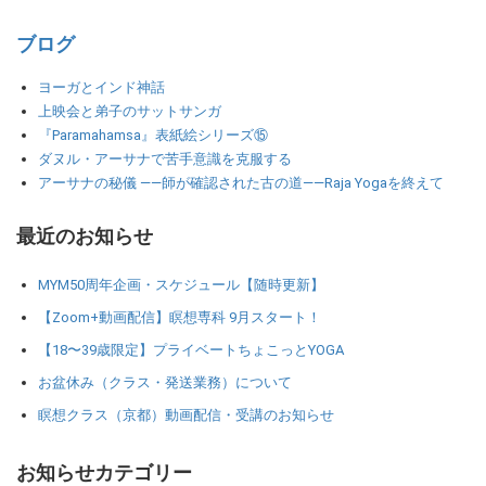
ブログ
ヨーガとインド神話
上映会と弟子のサットサンガ
『Paramahamsa』表紙絵シリーズ⑮
ダヌル・アーサナで苦手意識を克服する
アーサナの秘儀 ――師が確認された古の道――Raja Yogaを終えて
最近のお知らせ
MYM50周年企画・スケジュール【随時更新】
【Zoom+動画配信】瞑想専科 9月スタート！
【18〜39歳限定】プライベートちょこっとYOGA
お盆休み（クラス・発送業務）について
瞑想クラス（京都）動画配信・受講のお知らせ
お知らせカテゴリー