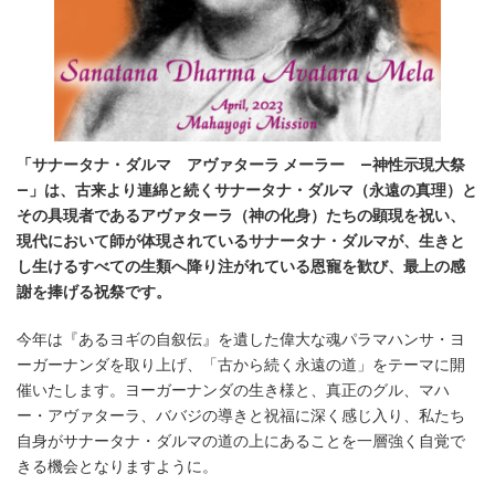
「サナータナ・ダルマ アヴァターラ メーラー ―神性示現大祭
―」は、古来より連綿と続くサナータナ・ダルマ（永遠の真理）と
その具現者であるアヴァターラ（神の化身）たちの顕現を祝い、
現代において師が体現されているサナータナ・ダルマが、生きと
し生けるすべての生類へ降り注がれている恩寵を歓び、最上の感
謝を捧げる祝祭です。
今年は『あるヨギの自叙伝』を遺した偉大な魂パラマハンサ・ヨ
ーガーナンダを取り上げ、「古から続く永遠の道」をテーマに開
催いたします。ヨーガーナンダの生き様と、真正のグル、マハ
ー・アヴァターラ、ババジの導きと祝福に深く感じ入り、私たち
自身がサナータナ・ダルマの道の上にあることを一層強く自覚で
きる機会となりますように。