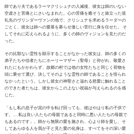
師であり夫であるラーマクリシュナの入滅後、彼女は師のいない
空虚さと苦痛とにさいなまれた。心の苦痛を癒そうと旅立った巡
礼先のヴリンダーヴァンの地で、クリシュナを求めるラーダーの
ごとく、彼女は師への愛慕を募らせ激しい苦行に身を任せた。 そ
してそれに応えられるように、多くの師のヴィジョンを見たのだ
った。
その比類ない霊性を顕示することがなかった彼女は、師の多くの
弟子たちや信者たちにホーリーマザー（聖母）と仰がれ、敬愛さ
れたにもかかわらず、故郷の村では他の女性たちと同じく荷物を
頭に乗せて運び、決してそのような霊性の師であることを悟られ
なかったという。しかし彼女の神聖さと溢れる慈愛に触れること
のできた者たちは、彼女からこの上ない祝福が与えられるのを感
じた。
「もし私の息子が泥の中を転げ回っても、彼はやはり私の子供で
す。……私は良い人たちの母親であると同時に悪い人たちの母親で
もあるのです」。師から無限の愛を施され、心より師を愛し、そ
してあらゆる人を我が子と見た愛の化身は、すべてをその深い愛