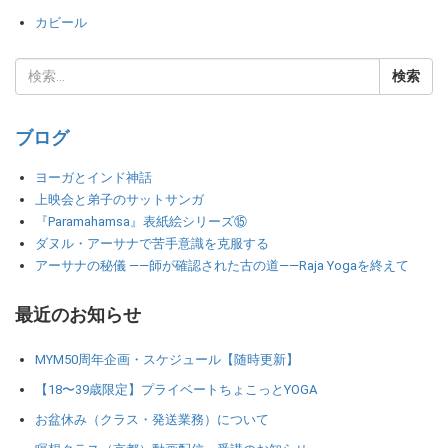
カビール
ブログ
ヨーガとインド神話
上映会と弟子のサットサンガ
『Paramahamsa』表紙絵シリーズ⑮
ダヌル・アーサナで苦手意識を克服する
アーサナの秘儀 ――師が確認された古の道――Raja Yogaを終えて
最近のお知らせ
MYM50周年企画・スケジュール【随時更新】
【18〜39歳限定】プライベートちょこっとYOGA
お盆休み（クラス・発送業務）について