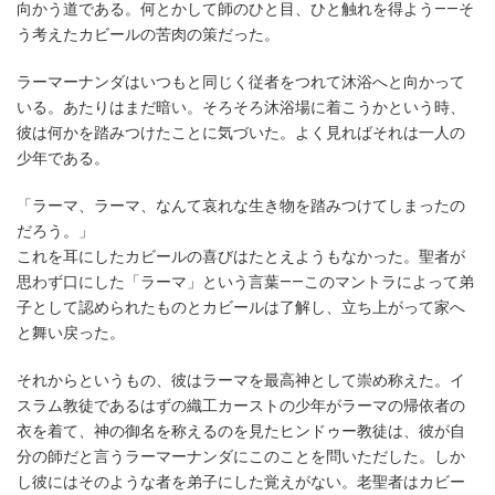
向かう道である。何とかして師のひと目、ひと触れを得よう――そ
う考えたカビールの苦肉の策だった。
ラーマーナンダはいつもと同じく従者をつれて沐浴へと向かって
いる。あたりはまだ暗い。そろそろ沐浴場に着こうかという時、
彼は何かを踏みつけたことに気づいた。よく見ればそれは一人の
少年である。
「ラーマ、ラーマ、なんて哀れな生き物を踏みつけてしまったの
だろう。」
これを耳にしたカビールの喜びはたとえようもなかった。聖者が
思わず口にした「ラーマ」という言葉――このマントラによって弟
子として認められたものとカビールは了解し、立ち上がって家へ
と舞い戻った。
それからというもの、彼はラーマを最高神として崇め称えた。イ
スラム教徒であるはずの織工カーストの少年がラーマの帰依者の
衣を着て、神の御名を称えるのを見たヒンドゥー教徒は、彼が自
分の師だと言うラーマーナンダにこのことを問いただした。しか
し彼にはそのような者を弟子にした覚えがない。老聖者はカビー