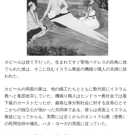
カビールは捨て子だった。生まれてすぐ聖地ベナレスの街角に捨
てられた彼は、そこに住むイスラム教徒の機織り職人の夫婦に拾
われた。
カビールの両親の家は、他の織工たちとともに数代前にイスラム
教へと集団改宗していた。機織り職人はヒンドゥー教社会では最
下級のカーストだったが、厳格な身分制社会に対する反骨心とそ
こからの独立心が強かった共同体である。彼らは表面上イスラム
教徒になってからも、実際には古くからのタントラ仏教（密教）
の民間信仰や儀礼、ハタ・ヨーガの実践に従っていた。