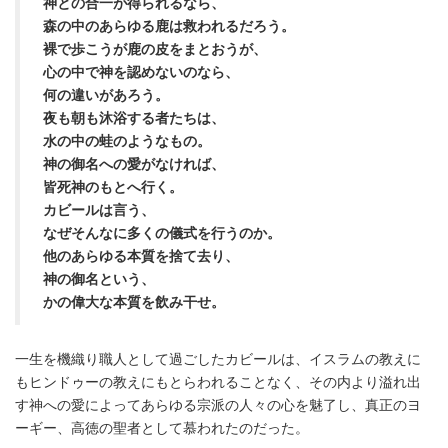
神との合一が得られるなら、
森の中のあらゆる鹿は救われるだろう。
裸で歩こうが鹿の皮をまとおうが、
心の中で神を認めないのなら、
何の違いがあろう。
夜も朝も沐浴する者たちは、
水の中の蛙のようなもの。
神の御名への愛がなければ、
皆死神のもとへ行く。
カビールは言う、
なぜそんなに多くの儀式を行うのか。
他のあらゆる本質を捨て去り、
神の御名という、
かの偉大な本質を飲み干せ。
一生を機織り職人として過ごしたカビールは、イスラムの教えに
もヒンドゥーの教えにもとらわれることなく、その内より溢れ出
す神への愛によってあらゆる宗派の人々の心を魅了し、真正のヨ
ーギー、高徳の聖者として慕われたのだった。