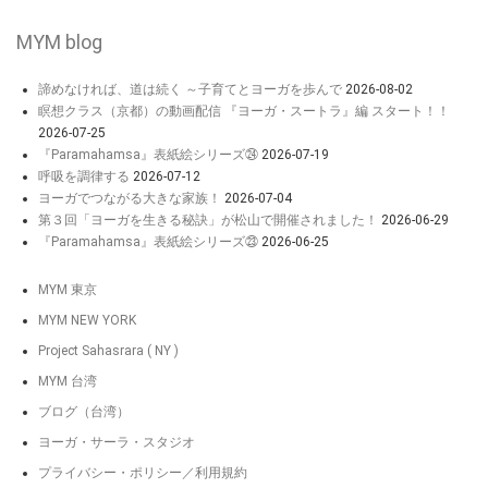
MYM blog
諦めなければ、道は続く ～子育てとヨーガを歩んで
2026-08-02
瞑想クラス（京都）の動画配信 『ヨーガ・スートラ』編 スタート！！
2026-07-25
『Paramahamsa』表紙絵シリーズ㉔
2026-07-19
呼吸を調律する
2026-07-12
ヨーガでつながる大きな家族！
2026-07-04
第３回「ヨーガを生きる秘訣」が松山で開催されました！
2026-06-29
『Paramahamsa』表紙絵シリーズ㉓
2026-06-25
MYM 東京
MYM NEW YORK
Project Sahasrara ( NY )
MYM 台湾
ブログ（台湾）
ヨーガ・サーラ・スタジオ
プライバシー・ポリシー／利用規約