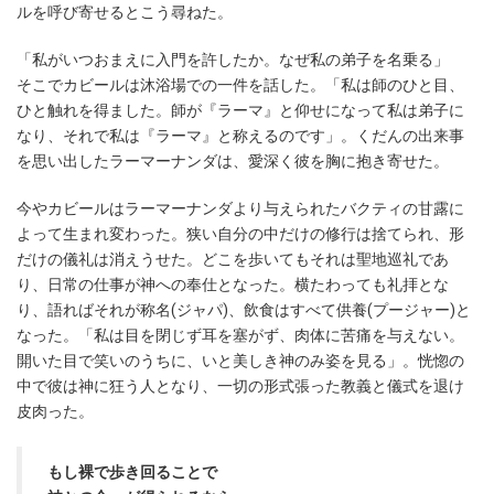
ルを呼び寄せるとこう尋ねた。
「私がいつおまえに入門を許したか。なぜ私の弟子を名乗る」
そこでカビールは沐浴場での一件を話した。「私は師のひと目、
ひと触れを得ました。師が『ラーマ』と仰せになって私は弟子に
なり、それで私は『ラーマ』と称えるのです」。くだんの出来事
を思い出したラーマーナンダは、愛深く彼を胸に抱き寄せた。
今やカビールはラーマーナンダより与えられたバクティの甘露に
よって生まれ変わった。狭い自分の中だけの修行は捨てられ、形
だけの儀礼は消えうせた。どこを歩いてもそれは聖地巡礼であ
り、日常の仕事が神への奉仕となった。横たわっても礼拝とな
り、語ればそれが称名(ジャパ)、飲食はすべて供養(プージャー)と
なった。「私は目を閉じず耳を塞がず、肉体に苦痛を与えない。
開いた目で笑いのうちに、いと美しき神のみ姿を見る」。恍惚の
中で彼は神に狂う人となり、一切の形式張った教義と儀式を退け
皮肉った。
もし裸で歩き回ることで