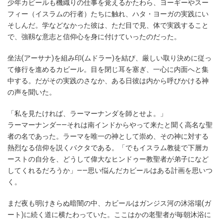
少年カビールも機織りの仕事を覚えるかたわら、ヨーギーやスー
フィー（イスラムの行者）たちに触れ、ハタ・ヨーガの実践にい
そしんだ。学などなかった彼は、ただ目で見、体で実践すること
で、強靱な意志と信仰心を身に付けていったのだった。
坐法(アーサナ)を組み印(ムドラー)を結び、厳しい取り決めに従っ
て修行を進めるカビール。目を閉じ耳を塞ぎ、一心に内面へと集
中する。だがその実践のさなか、ある日彼は内から呼びかける神
の声を聞いた。
「私を見たければ、ラーマーナンダを師とせよ。」
ラーマーナンダ――それは南インドからやって来たと聞く高名な聖
者の名であった。ラーマを唯一の神として崇め、その神に対する
熱烈なる信仰を説くバクタである。「でもイスラム教徒で下層カ
ーストの自分を、どうして偉大なヒンドゥー教聖者が弟子になど
してくれるだろうか」――思い悩んだカビールはある計画を思いつ
く。
まだ夜も明けきらぬ暗闇の中、カビールはガンジス河の沐浴場(ガ
ート)に続く道に横たわっていた。ここはかの老聖者が毎朝沐浴に