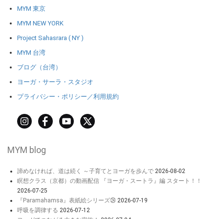
MYM 東京
MYM NEW YORK
Project Sahasrara ( NY )
MYM 台湾
ブログ（台湾）
ヨーガ・サーラ・スタジオ
プライバシー・ポリシー／利用規約
MYM blog
諦めなければ、道は続く ～子育てとヨーガを歩んで
2026-08-02
瞑想クラス（京都）の動画配信 『ヨーガ・スートラ』編 スタート！！
2026-07-25
『Paramahamsa』表紙絵シリーズ㉔
2026-07-19
呼吸を調律する
2026-07-12