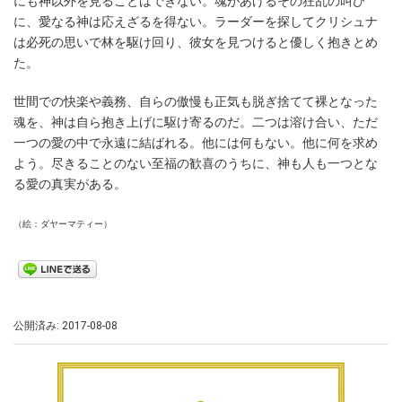
にも神以外を見ることはできない。魂があげるその狂乱の叫び
に、愛なる神は応えざるを得ない。ラーダーを探してクリシュナ
は必死の思いで林を駆け回り、彼女を見つけると優しく抱きとめ
た。
世間での快楽や義務、自らの傲慢も正気も脱ぎ捨てて裸となった
魂を、神は自ら抱き上げに駆け寄るのだ。二つは溶け合い、ただ
一つの愛の中で永遠に結ばれる。他には何もない。他に何を求め
よう。尽きることのない至福の歓喜のうちに、神も人も一つとな
る愛の真実がある。
（絵：ダヤーマティー）
公開済み: 2017-08-08