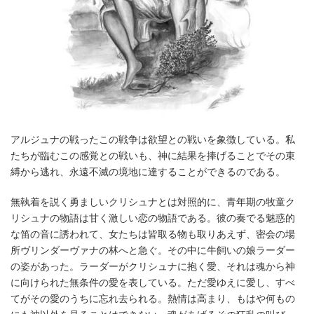
アルジュナの戦ったこの戦争は欲望との戦いを象徴している。私
たちが臨むこの感覚との戦いも、神に結果を捧げることでその束
縛から逃れ、永遠不滅の境地に達することができるのである。
無執着を説く勇ましいクリシュナとは対照的に、青年期の牧童ク
リシュナの物語は甘く激しい恋の物語である。彼の奏でる魅惑的
な笛の音に誘われて、女たちは皆取る物も取りあえず、密会の場
所ヴリンダーヴァナの林へと急ぐ。その中に牛飼いの娘ラーダー
の姿があった。ラーダーがクリシュナに抱く愛、それは魂から神
に向けられた無条件の愛を表している。ただ愛ゆえに愛し、すべ
てがその愛のうちに忘れ去られる。熱情は高まり、もはや何もの