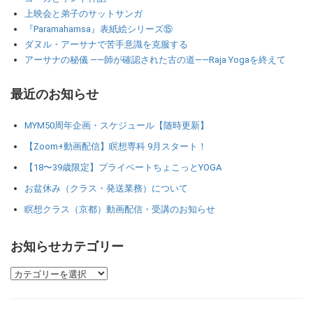
上映会と弟子のサットサンガ
『Paramahamsa』表紙絵シリーズ⑮
ダヌル・アーサナで苦手意識を克服する
アーサナの秘儀 ――師が確認された古の道――Raja Yogaを終えて
最近のお知らせ
MYM50周年企画・スケジュール【随時更新】
【Zoom+動画配信】瞑想専科 9月スタート！
【18〜39歳限定】プライベートちょこっとYOGA
お盆休み（クラス・発送業務）について
瞑想クラス（京都）動画配信・受講のお知らせ
お知らせカテゴリー