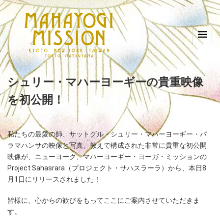
シュリー・マハーヨーギーの貴重映像
を初公開！
私たちの最愛の師、サットグル・シュリー・マハーヨーギー・パ
ラマハンサの映像と写真、教えで構成された非常に貴重な初公開
映像が、ニューヨーク、マハーヨーギー・ヨーガ・ミッションの
Project Sahasrara
（プロジェクト・サハスラーラ）
から、本日
8
月
1
日にリリースされました！
皆様に、心からの歓びをもってここにご案内させていただきま
す。