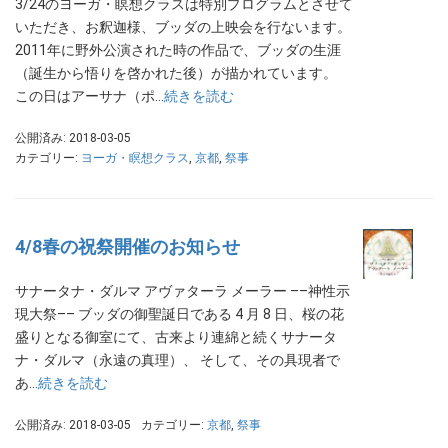
3/24のヨーガ・瞑想クラスは特別プログラムとさせて
いただき、お釈迦様、ブッダの上映会を行ないます。
2011年に野外公演された時の作品で、ブッダの生涯
（誕生から悟りを啓かれた後）が描かれています。
この日はアーサナ（ポ…
続きを読む
公開済み: 2018-03-05
カテゴリー:
ヨーガ・瞑想クラス
,
京都
,
祭事
4/8春の祝祭開催のお知らせ
サナータナ・ダルマ アヴァターラ メーラー ––神性示
現大祭–– ブッダの御聖誕日である 4 月 8 日、桜の花
盛りとなる御室にて、古来より連綿と続くサナータ
ナ・ダルマ（永遠の真理）、 そして、その具現者で
あ…
続きを読む
公開済み: 2018-03-05
カテゴリー:
京都
,
祭事