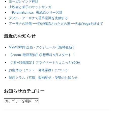
ヨーガとインド神話
上映会と弟子のサットサンガ
『Paramahamsa』表紙絵シリーズ⑮
ダヌル・アーサナで苦手意識を克服する
アーサナの秘儀 ――師が確認された古の道――Raja Yogaを終えて
最近のお知らせ
MYM50周年企画・スケジュール【随時更新】
【Zoom+動画配信】瞑想専科 9月スタート！
【18〜39歳限定】プライベートちょこっとYOGA
お盆休み（クラス・発送業務）について
瞑想クラス（京都）動画配信・受講のお知らせ
お知らせカテゴリー