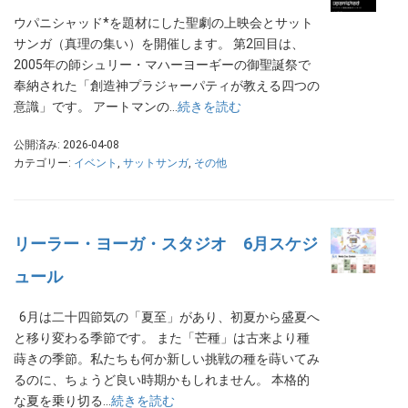
ウパニシャッド*を題材にした聖劇の上映会とサット
サンガ（真理の集い）を開催します。 第2回目は、
2005年の師シュリー・マハーヨーギーの御聖誕祭で
奉納された「創造神プラジャーパティが教える四つの
意識」です。 アートマンの…
続きを読む
公開済み: 2026-04-08
カテゴリー:
イベント
,
サットサンガ
,
その他
リーラー・ヨーガ・スタジオ 6月スケジ
ュール
6月は二十四節気の「夏至」があり、初夏から盛夏へ
と移り変わる季節です。 また「芒種」は古来より種
蒔きの季節。私たちも何か新しい挑戦の種を蒔いてみ
るのに、ちょうど良い時期かもしれません。 本格的
な夏を乗り切る…
続きを読む