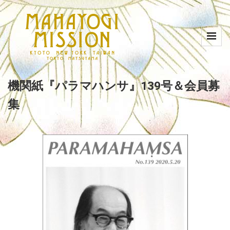
機関紙『パラマハンサ』139号＆会員募
集