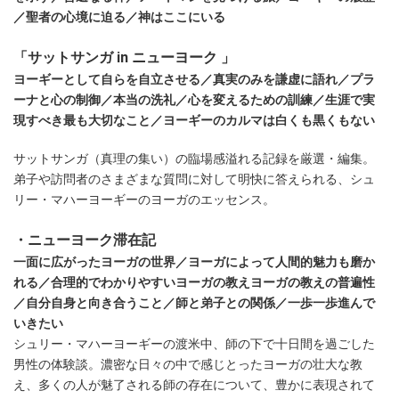
／聖者の心境に迫る／神はここにいる
「サットサンガ in ニューヨーク 」
ヨーギーとして自らを自立させる／真実のみを謙虚に語れ／プラ
ーナと心の制御／本当の洗礼／心を変えるための訓練／生涯で実
現すべき最も大切なこと／ヨーギーのカルマは白くも黒くもない
サットサンガ（真理の集い）の臨場感溢れる記録を厳選・編集。
弟子や訪問者のさまざまな質問に対して明快に答えられる、シュ
リー・マハーヨーギーのヨーガのエッセンス。
・ニューヨーク滞在記
一面に広がったヨーガの世界／ヨーガによって人間的魅力も磨か
れる／合理的でわかりやすいヨーガの教えヨーガの教えの普遍性
／自分自身と向き合うこと／師と弟子との関係／一歩一歩進んで
いきたい
シュリー・マハーヨーギーの渡米中、師の下で十日間を過ごした
男性の体験談。濃密な日々の中で感じとったヨーガの壮大な教
え、多くの人が魅了される師の存在について、豊かに表現されて