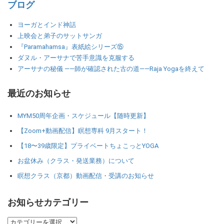
ブログ
ヨーガとインド神話
上映会と弟子のサットサンガ
『Paramahamsa』表紙絵シリーズ⑮
ダヌル・アーサナで苦手意識を克服する
アーサナの秘儀 ――師が確認された古の道――Raja Yogaを終えて
最近のお知らせ
MYM50周年企画・スケジュール【随時更新】
【Zoom+動画配信】瞑想専科 9月スタート！
【18〜39歳限定】プライベートちょこっとYOGA
お盆休み（クラス・発送業務）について
瞑想クラス（京都）動画配信・受講のお知らせ
お知らせカテゴリー