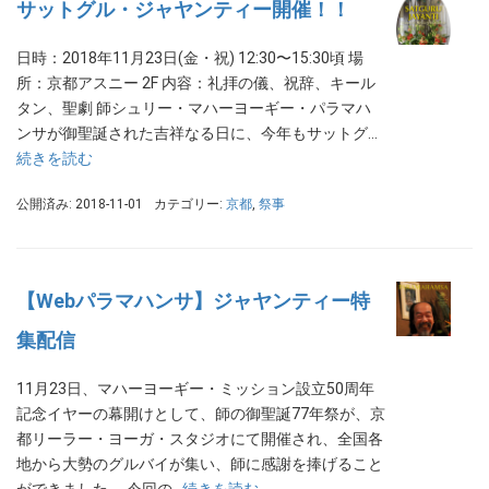
サットグル・ジャヤンティー開催！！
日時：2018年11月23日(金・祝) 12:30〜15:30頃 場
所：京都アスニー 2F 内容：礼拝の儀、祝辞、キール
タン、聖劇 師シュリー・マハーヨーギー・パラマハ
ンサが御聖誕された吉祥なる日に、今年もサットグ…
続きを読む
公開済み: 2018-11-01
カテゴリー:
京都
,
祭事
【Webパラマハンサ】ジャヤンティー特
集配信
11月23日、マハーヨーギー・ミッション設立50周年
記念イヤーの幕開けとして、師の御聖誕77年祭が、京
都リーラー・ヨーガ・スタジオにて開催され、全国各
地から大勢のグルバイが集い、師に感謝を捧げること