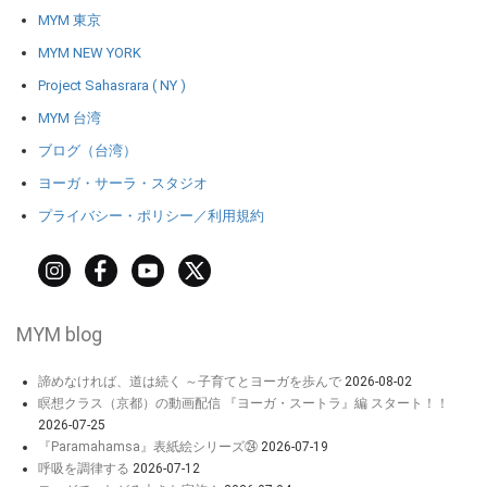
MYM 東京
MYM NEW YORK
Project Sahasrara ( NY )
MYM 台湾
ブログ（台湾）
ヨーガ・サーラ・スタジオ
プライバシー・ポリシー／利用規約
MYM blog
諦めなければ、道は続く ～子育てとヨーガを歩んで
2026-08-02
瞑想クラス（京都）の動画配信 『ヨーガ・スートラ』編 スタート！！
2026-07-25
『Paramahamsa』表紙絵シリーズ㉔
2026-07-19
呼吸を調律する
2026-07-12