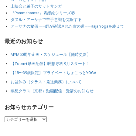
上映会と弟子のサットサンガ
『Paramahamsa』表紙絵シリーズ⑮
ダヌル・アーサナで苦手意識を克服する
アーサナの秘儀 ――師が確認された古の道――Raja Yogaを終えて
最近のお知らせ
MYM50周年企画・スケジュール【随時更新】
【Zoom+動画配信】瞑想専科 9月スタート！
【18〜39歳限定】プライベートちょこっとYOGA
お盆休み（クラス・発送業務）について
瞑想クラス（京都）動画配信・受講のお知らせ
お知らせカテゴリー