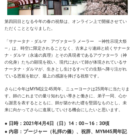
第四回目となる今年の春の祝祭は、オンライン上で開催させてい
ただくこととなりました。
「サナータナ・ダルマ アヴァターラ メーラー ―神性示現大祭
―」は、時空に限定されることなく、古来より連綿と続くサナータ
ナ・ダルマ（永遠の真理）とその具現者であるアヴァターラ（神
の化身）たちの顕現を祝い、現代において師が体現されているサ
ナータナ・ダルマが、生きとし生けるすべての生類へ降り注がれ
ている恩寵を歓び、最上の感謝を捧げる祝祭です。
さらに今年はMYM設立45周年、ニューヨークは25周年に当たりま
す。師のこれまでの量り知れない導きと働きに、弟子一同、心か
ら謝意を表するとともに、師が築かれた礎を堅固なものとし、未
来に向かってさらに進展していける機会にしたいと思います。
● 日時：2021年4月4日（日）14：00～16：30頃
● 内容：プージャー（礼拝の儀）、祝辞、MYM45周年記