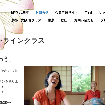
MYM50周年
お知らせ
会員専用サイト
MYM
サ
京都・大阪 他クラス
東京
松山
お問い合わせ
ブ
ンラインクラス
わう」
る味わいもま
タンを取り上
ます。
う！
:30〜