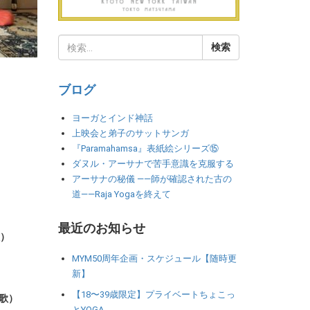
ブログ
ヨーガとインド神話
上映会と弟子のサットサンガ
『Paramahamsa』表紙絵シリーズ⑮
ダヌル・アーサナで苦手意識を克服する
アーサナの秘儀 ――師が確認された古の
道――Raja Yogaを終えて
最近のお知らせ
歌）
MYM50周年企画・スケジュール【随時更
新】
【18〜39歳限定】プライベートちょこっ
讃歌）
とYOGA