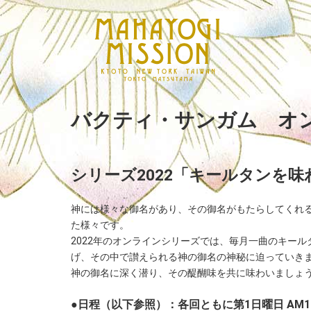
バクティ・サンガム オ
シリーズ2022「キールタンを味
神には様々な御名があり、その御名がもたらしてくれ
た様々です。
2022年のオンラインシリーズでは、毎月一曲のキール
げ、その中で讃えられる神の御名の神秘に迫っていき
神の御名に深く潜り、その醍醐味を共に味わいましょ
●日程（以下参照）：各回ともに第1日曜日 AM10