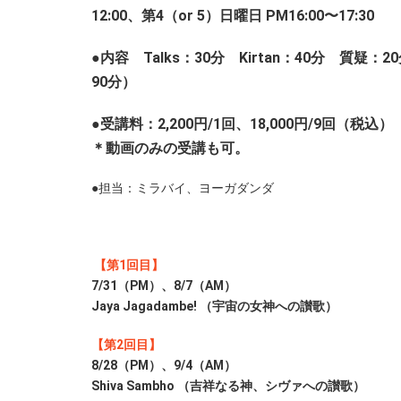
12:00、第4（or 5）日曜日 PM16:00〜17:30
●内容 Talks：30分 Kirtan：40分 質疑：
90分）
●受講料：2,200円/1回、18,000円/9回（税込）
＊動画のみの受講も可。
●担当：ミラバイ、ヨーガダンダ
【第1回目】
7/31（PM）、8/7（AM）
Jaya Jagadambe! （宇宙の女神への讃歌）
【第2回目】
8/28（PM）、9/4（AM）
Shiva Sambho （吉祥なる神、シヴァへの讃歌）