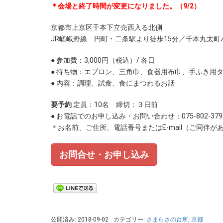
＊会場と終了時間が変更になりました。（9/2）
京都市上京区千本下立売西入る北側
JR嵯峨野線 円町・二条駅より徒歩15分／千本丸太町
● 参加費：3,000円
（税込）/ 各日
● 持ち物：エプロン、三角巾、食器用布巾、手ふき用
● 内容：調理、試食、食にまつわるお話
要予約
定員：10名 締切：３日前
● お電話でのお申し込み・お問い合わせ：075-802-3
＊お名前、ご住所、電話番号またはE-mail（ご同伴
お問合せ・お申し込み
公開済み: 2018-09-02
カテゴリー:
さまらさの台所
,
京都