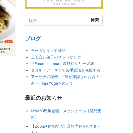
ブログ
ヨーガとインド神話
上映会と弟子のサットサンガ
『Paramahamsa』表紙絵シリーズ⑮
ダヌル・アーサナで苦手意識を克服する
アーサナの秘儀 ――師が確認された古の
道――Raja Yogaを終えて
最近のお知らせ
MYM50周年企画・スケジュール【随時更
新】
【Zoom+動画配信】瞑想専科 9月スター
ト！