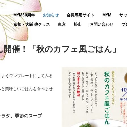
MYM50周年
お知らせ
会員専用サイト
MYM
サ
京都・大阪 他クラス
東京
松山
お問い合わせ
ブ
ん開催！「秋のカフェ風ごはん」
りよくワンプレートにしてみる
っと美味しいごはんを食べませ
サラダ、季節のスープ