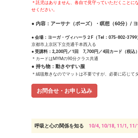
＊託児はありません、各自で見守っていただくことに
せください。
● 内容：アーサナ（ポーズ）・瞑想（60分）/
ヨ
● 会場：ヨーガ・ヴィハーラ２F（Tel：075-802-3799
京都市上京区下立売通千本西入る
● 受講料：2,200円／1回 7,700円／4回カード（税込
＊カードはMYMの90分クラス共通
●
持ち物：動きやすい服
＊絨毯敷きなのでマットは不要ですが、必要に応じて
お問合せ・お申し込み
呼吸と心の関係を知る
10/4, 10/18, 11/1, 11/