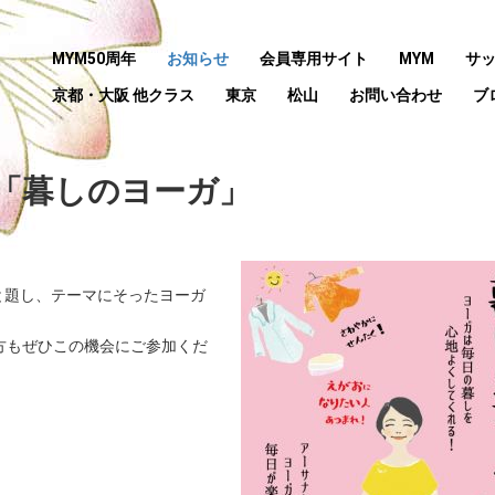
MYM50周年
お知らせ
会員専用サイト
MYM
サ
京都・大阪 他クラス
東京
松山
お問い合わせ
ブ
ス「暮しのヨーガ」
と題し、テーマにそったヨーガ
方もぜひこの機会にご参加くだ