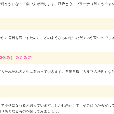
は穏やかになって集中力が増します。呼吸と心、プラーナ（気）やチャ
やかに毎日を過ごすために、どのようなものをいただくのが良いのでし
/3休み） 2/7, 2/21
て人それぞれの人生は変わっていきます。自業自得（カルマの法則）な
とで幸せになれると思っています。しかし果たして、そこに心から安心
拠り所となるものを探してみましょう。