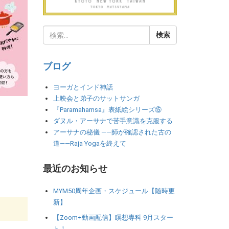
ブログ
ヨーガとインド神話
上映会と弟子のサットサンガ
『Paramahamsa』表紙絵シリーズ⑮
ダヌル・アーサナで苦手意識を克服する
アーサナの秘儀 ――師が確認された古の
道――Raja Yogaを終えて
最近のお知らせ
MYM50周年企画・スケジュール【随時更
新】
【Zoom+動画配信】瞑想専科 9月スター
ト！