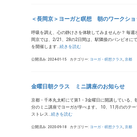
＜長岡京＞ヨーガと瞑想 朝のワークショ
呼吸を調え、心の静けさを体験してみませんか？ 毎週
岡京では、2/21、28の2日間は、駅隣接のバンビオ
を開催します…
続きを読む
公開済み: 2024-01-15
カテゴリー:
ヨーガ・瞑想クラス
,
京都
金曜日朝クラス ミニ講座のお知らせ
京都・千本丸太町にて第1・3金曜日に開講している、
分のミニ講座でヨーガが学べます。 10、11月ののテ
ストレス…
続きを読む
公開済み: 2020-09-18
カテゴリー:
ヨーガ・瞑想クラス
,
京都