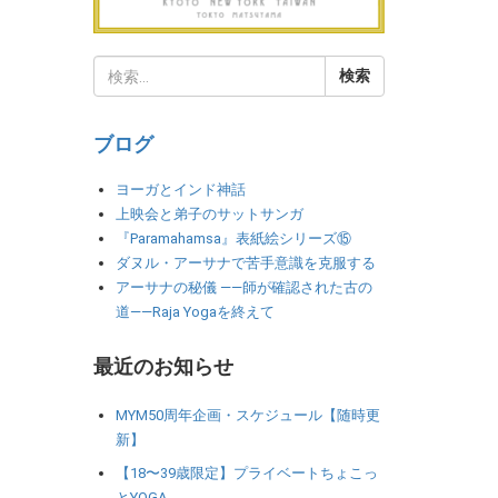
ブログ
ヨーガとインド神話
上映会と弟子のサットサンガ
『Paramahamsa』表紙絵シリーズ⑮
ダヌル・アーサナで苦手意識を克服する
アーサナの秘儀 ――師が確認された古の
道――Raja Yogaを終えて
最近のお知らせ
MYM50周年企画・スケジュール【随時更
新】
【18〜39歳限定】プライベートちょこっ
とYOGA