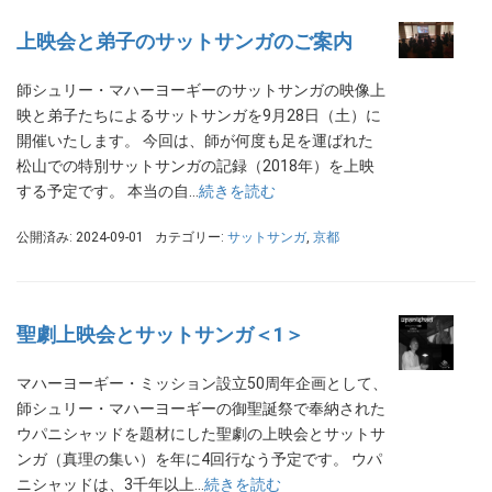
上映会と弟子のサットサンガのご案内
師シュリー・マハーヨーギーのサットサンガの映像上
映と弟子たちによるサットサンガを9月28日（土）に
開催いたします。 今回は、師が何度も足を運ばれた
松山での特別サットサンガの記録（2018年）を上映
する予定です。 本当の自…
続きを読む
公開済み: 2024-09-01
カテゴリー:
サットサンガ
,
京都
聖劇上映会とサットサンガ＜1＞
マハーヨーギー・ミッション設立50周年企画として、
師シュリー・マハーヨーギーの御聖誕祭で奉納された
ウパニシャッドを題材にした聖劇の上映会とサットサ
ンガ（真理の集い）を年に4回行なう予定です。 ウパ
ニシャッドは、3千年以上…
続きを読む