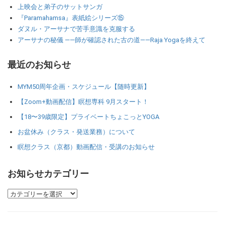
上映会と弟子のサットサンガ
『Paramahamsa』表紙絵シリーズ⑮
ダヌル・アーサナで苦手意識を克服する
アーサナの秘儀 ――師が確認された古の道――Raja Yogaを終えて
最近のお知らせ
MYM50周年企画・スケジュール【随時更新】
【Zoom+動画配信】瞑想専科 9月スタート！
【18〜39歳限定】プライベートちょこっとYOGA
お盆休み（クラス・発送業務）について
瞑想クラス（京都）動画配信・受講のお知らせ
お知らせカテゴリー