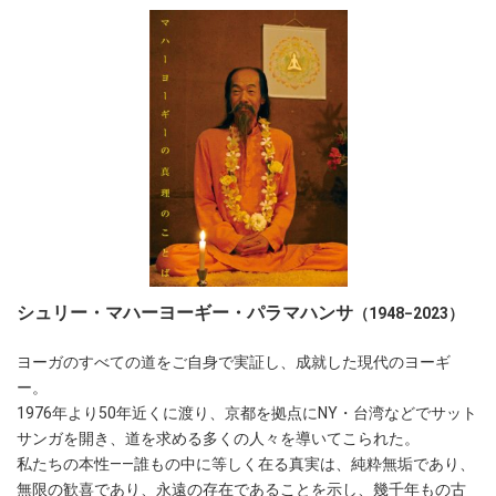
シュリー・マハーヨーギー・パラマハンサ
（1948−2023）
ヨーガのすべての道をご自身で実証し、成就した現代のヨーギ
ー。
1976年より50年近くに渡り、京都を拠点にNY・台湾などでサット
サンガを開き、道を求める多くの人々を導いてこられた。
私たちの本性――誰もの中に等しく在る真実は、純粋無垢であり、
無限の歓喜であり、永遠の存在であることを示し、幾千年もの古