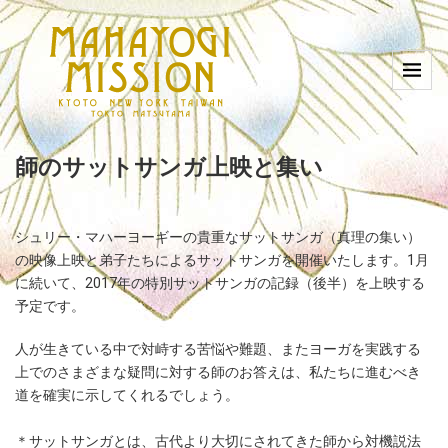
師のサットサンガ上映と集い
シュリー・マハーヨーギーの貴重なサットサンガ（真理の集い）
の映像上映と弟子たちによるサットサンガを開催いたします。1月
に続いて、2017年の特別サットサンガの記録（後半）を上映する
予定です。
人が生きている中で対峙する苦悩や難題、またヨーガを実践する
上でのさまざまな疑問に対する師のお答えは、私たちに進むべき
道を確実に示してくれるでしょう。
＊
サットサンガとは、古代より大切にされてきた師から対機説法