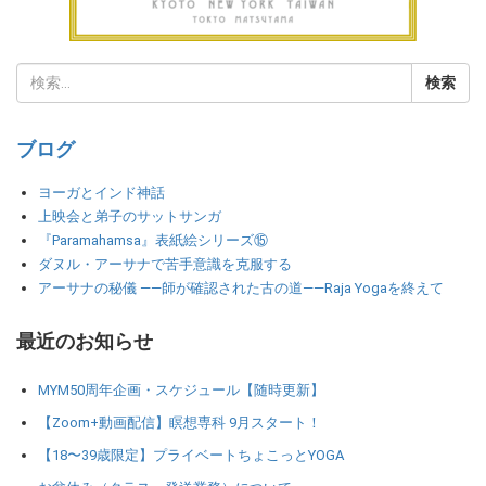
ブログ
ヨーガとインド神話
上映会と弟子のサットサンガ
『Paramahamsa』表紙絵シリーズ⑮
ダヌル・アーサナで苦手意識を克服する
アーサナの秘儀 ――師が確認された古の道――Raja Yogaを終えて
最近のお知らせ
MYM50周年企画・スケジュール【随時更新】
【Zoom+動画配信】瞑想専科 9月スタート！
【18〜39歳限定】プライベートちょこっとYOGA