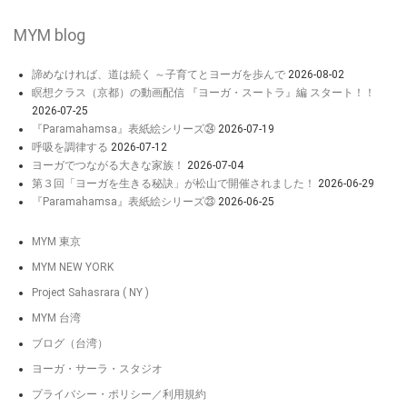
MYM blog
諦めなければ、道は続く ～子育てとヨーガを歩んで
2026-08-02
瞑想クラス（京都）の動画配信 『ヨーガ・スートラ』編 スタート！！
2026-07-25
『Paramahamsa』表紙絵シリーズ㉔
2026-07-19
呼吸を調律する
2026-07-12
ヨーガでつながる大きな家族！
2026-07-04
第３回「ヨーガを生きる秘訣」が松山で開催されました！
2026-06-29
『Paramahamsa』表紙絵シリーズ㉓
2026-06-25
MYM 東京
MYM NEW YORK
Project Sahasrara ( NY )
MYM 台湾
ブログ（台湾）
ヨーガ・サーラ・スタジオ
プライバシー・ポリシー／利用規約