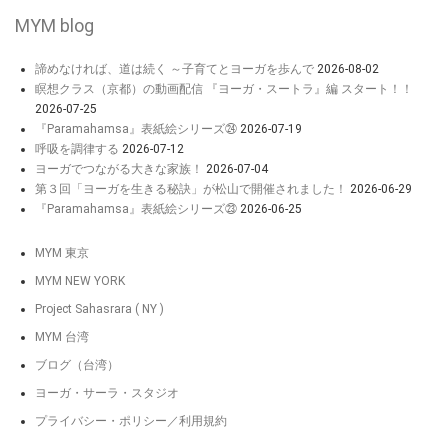
MYM blog
諦めなければ、道は続く ～子育てとヨーガを歩んで
2026-08-02
瞑想クラス（京都）の動画配信 『ヨーガ・スートラ』編 スタート！！
2026-07-25
『Paramahamsa』表紙絵シリーズ㉔
2026-07-19
呼吸を調律する
2026-07-12
ヨーガでつながる大きな家族！
2026-07-04
第３回「ヨーガを生きる秘訣」が松山で開催されました！
2026-06-29
『Paramahamsa』表紙絵シリーズ㉓
2026-06-25
MYM 東京
MYM NEW YORK
Project Sahasrara ( NY )
MYM 台湾
ブログ（台湾）
ヨーガ・サーラ・スタジオ
プライバシー・ポリシー／利用規約