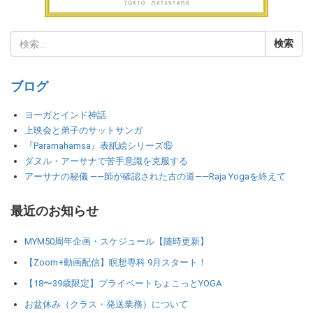
ブログ
ヨーガとインド神話
上映会と弟子のサットサンガ
『Paramahamsa』表紙絵シリーズ⑮
ダヌル・アーサナで苦手意識を克服する
アーサナの秘儀 ――師が確認された古の道――Raja Yogaを終えて
最近のお知らせ
MYM50周年企画・スケジュール【随時更新】
【Zoom+動画配信】瞑想専科 9月スタート！
【18〜39歳限定】プライベートちょこっとYOGA
お盆休み（クラス・発送業務）について