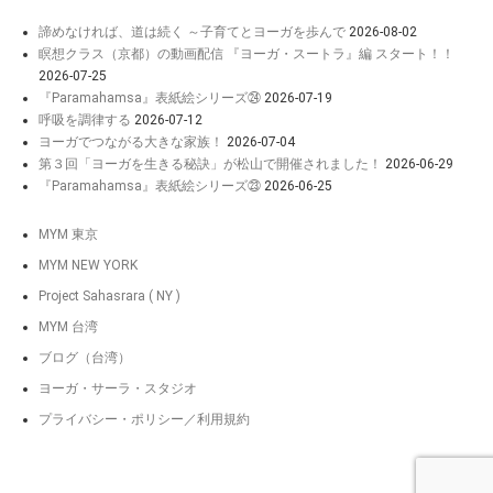
諦めなければ、道は続く ～子育てとヨーガを歩んで
2026-08-02
瞑想クラス（京都）の動画配信 『ヨーガ・スートラ』編 スタート！！
2026-07-25
『Paramahamsa』表紙絵シリーズ㉔
2026-07-19
呼吸を調律する
2026-07-12
ヨーガでつながる大きな家族！
2026-07-04
第３回「ヨーガを生きる秘訣」が松山で開催されました！
2026-06-29
『Paramahamsa』表紙絵シリーズ㉓
2026-06-25
MYM 東京
MYM NEW YORK
Project Sahasrara ( NY )
MYM 台湾
ブログ（台湾）
ヨーガ・サーラ・スタジオ
プライバシー・ポリシー／利用規約