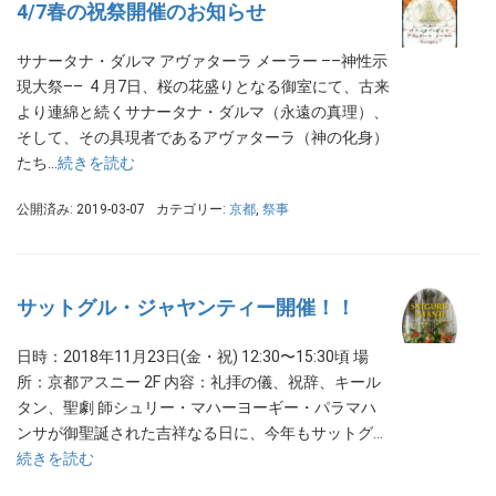
4/7春の祝祭開催のお知らせ
サナータナ・ダルマ アヴァターラ メーラー ––神性示
現大祭–– 4 月7日、桜の花盛りとなる御室にて、古来
より連綿と続くサナータナ・ダルマ（永遠の真理）、
そして、その具現者であるアヴァターラ（神の化身）
たち…
続きを読む
公開済み: 2019-03-07
カテゴリー:
京都
,
祭事
サットグル・ジャヤンティー開催！！
日時：2018年11月23日(金・祝) 12:30〜15:30頃 場
所：京都アスニー 2F 内容：礼拝の儀、祝辞、キール
タン、聖劇 師シュリー・マハーヨーギー・パラマハ
ンサが御聖誕された吉祥なる日に、今年もサットグ…
続きを読む