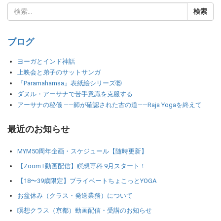
ブログ
ヨーガとインド神話
上映会と弟子のサットサンガ
『Paramahamsa』表紙絵シリーズ⑮
ダヌル・アーサナで苦手意識を克服する
アーサナの秘儀 ――師が確認された古の道――Raja Yogaを終えて
最近のお知らせ
MYM50周年企画・スケジュール【随時更新】
【Zoom+動画配信】瞑想専科 9月スタート！
【18〜39歳限定】プライベートちょこっとYOGA
お盆休み（クラス・発送業務）について
瞑想クラス（京都）動画配信・受講のお知らせ