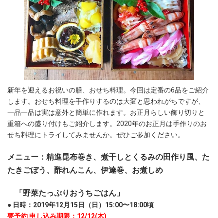
新年を迎えるお祝いの膳、おせち料理。今回は定番の6品をご紹介
します。おせち料理を手作りするのは大変と思われがちですが、
一品一品は実は意外と簡単に作れます。お正月らしい飾り切りと
重箱への盛り付けもご紹介します。2020年のお正月は手作りのお
せち料理にトライしてみませんか。ぜひご参加ください。
メニュー：精進昆布巻き、煮干しとくるみの田作り風、た
たきごぼう、酢れんこん、伊達巻、お煮しめ
「野菜たっぷりおうちごはん」
● 日時：2019年12月15日（日）15:00〜18:00頃
要予約 申し込み期限：12/12(木)