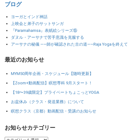
ブログ
ヨーガとインド神話
上映会と弟子のサットサンガ
『Paramahamsa』表紙絵シリーズ⑮
ダヌル・アーサナで苦手意識を克服する
アーサナの秘儀 ――師が確認された古の道――Raja Yogaを終えて
最近のお知らせ
MYM50周年企画・スケジュール【随時更新】
【Zoom+動画配信】瞑想専科 9月スタート！
【18〜39歳限定】プライベートちょこっとYOGA
お盆休み（クラス・発送業務）について
瞑想クラス（京都）動画配信・受講のお知らせ
お知らせカテゴリー