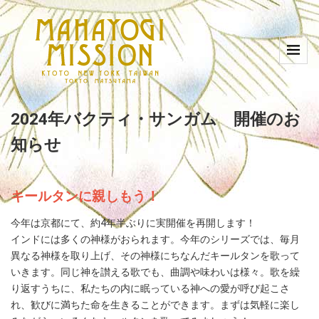
2024年バクティ・サンガム 開催のお
知らせ
キールタンに親しもう！
今年は京都にて、約4年半ぶりに実開催を再開します！
インドには多くの神様がおられます。今年のシリーズでは、毎月
異なる神様を取り上げ、その神様にちなんだキールタンを歌って
いきます。同じ神を讃える歌でも、曲調や味わいは様々。歌を繰
り返すうちに、私たちの内に眠っている神への愛が呼び起こさ
れ、歓びに満ちた命を生きることができます。まずは気軽に楽し