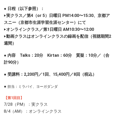
● 日程（以下参照）：
‣実クラス／
第
4
（
or 5
）日曜日
P
M14:00
〜
15:30
、京都ア
スニー（京都市生涯学習生涯センター）にて
‣オンラインクラス／第
1
日曜日
AM10:30
〜
12:00
‣動画クラスはオンラインクラスの録画を配信（視聴期間
2
週間）
● 内容
Talks
：
20
分
Kirtan
：
60
分 質疑：
10
分／（合
計
90
分）
● 受講料：
2,200
円／
1
回、
15,400
円／
8
回（税込）
●
担当：ミラバイ、ヨーガダンダ
【第1回目】
7/28（PM）：実クラス
8/4（AM）：オンラインクラス