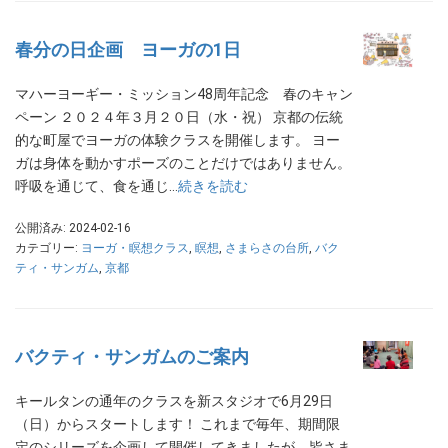
春分の日企画 ヨーガの1日
マハーヨーギー・ミッション48周年記念 春のキャン
ペーン ２０２４年３月２０日（水・祝） 京都の伝統
的な町屋でヨーガの体験クラスを開催します。 ヨー
ガは身体を動かすポーズのことだけではありません。
呼吸を通じて、食を通じ…
続きを読む
公開済み: 2024-02-16
カテゴリー:
ヨーガ・瞑想クラス
,
瞑想
,
さまらさの台所
,
バク
ティ・サンガム
,
京都
バクティ・サンガムのご案内
キールタンの通年のクラスを新スタジオで6月29日
（日）からスタートします！ これまで毎年、期間限
定のシリーズを企画して開催してきましたが、皆さま