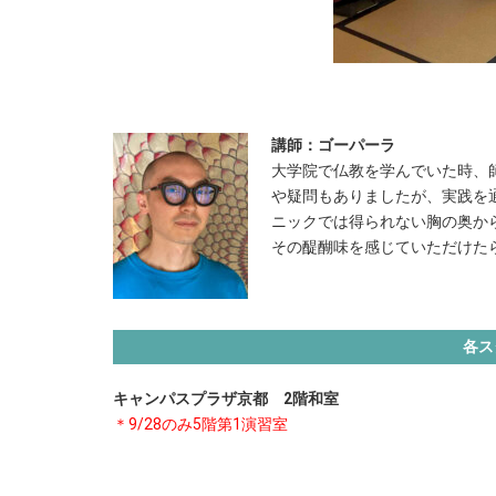
講師：ゴーパーラ
大学院で仏教を学んでいた時、
や疑問もありましたが、実践を
ニックでは得られない胸の奥か
その醍醐味を感じていただけた
各ス
キャンパスプラザ京都 2階和室
＊9/28のみ5階
第1演習室