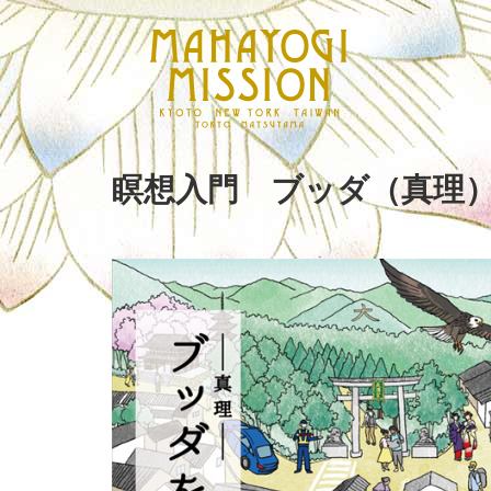
瞑想入門 ブッダ（真理）