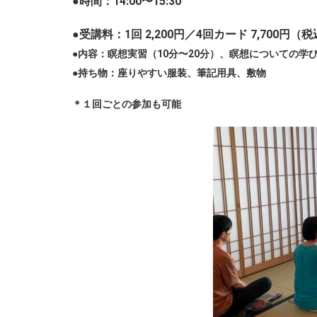
●時間：14:00〜15:30
●受講料：1回 2,200円／4回カード 7,700円（
●内容：瞑想実習（10分〜20分）、瞑想についての学び
●持ち物：座りやすい服装、筆記用具、敷物
＊１回ごとの参加も可能