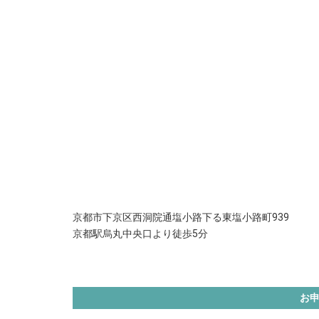
京都市下京区西洞院通塩小路下る東塩小路町939
京都駅烏丸中央口より徒歩5分
お