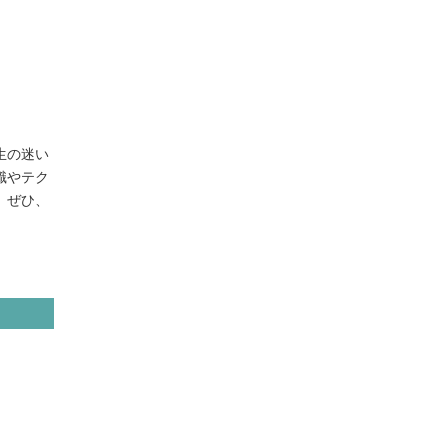
生の迷い
識やテク
。ぜひ、