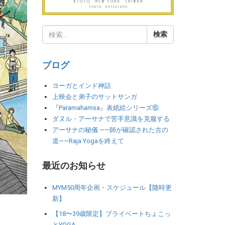
ブログ
ヨーガとインド神話
上映会と弟子のサットサンガ
『Paramahamsa』表紙絵シリーズ⑮
ダヌル・アーサナで苦手意識を克服する
アーサナの秘儀 ――師が確認された古の
道――Raja Yogaを終えて
最近のお知らせ
MYM50周年企画・スケジュール【随時更
新】
【18〜39歳限定】プライベートちょこっ
とYOGA