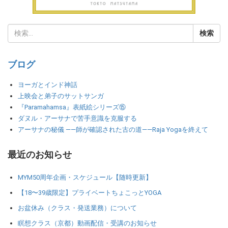
ブログ
ヨーガとインド神話
上映会と弟子のサットサンガ
『Paramahamsa』表紙絵シリーズ⑮
ダヌル・アーサナで苦手意識を克服する
アーサナの秘儀 ――師が確認された古の道――Raja Yogaを終えて
最近のお知らせ
MYM50周年企画・スケジュール【随時更新】
【18〜39歳限定】プライベートちょこっとYOGA
お盆休み（クラス・発送業務）について
瞑想クラス（京都）動画配信・受講のお知らせ