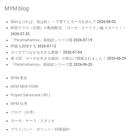
MYM blog
諦めなければ、道は続く ～子育てとヨーガを歩んで
2026-08-02
瞑想クラス（京都）の動画配信 『ヨーガ・スートラ』編 スタート！！
2026-07-25
『Paramahamsa』表紙絵シリーズ㉔
2026-07-19
呼吸を調律する
2026-07-12
ヨーガでつながる大きな家族！
2026-07-04
第３回「ヨーガを生きる秘訣」が松山で開催されました！
2026-06-29
『Paramahamsa』表紙絵シリーズ㉓
2026-06-25
MYM 東京
MYM NEW YORK
Project Sahasrara ( NY )
MYM 台湾
ブログ（台湾）
ヨーガ・サーラ・スタジオ
プライバシー・ポリシー／利用規約