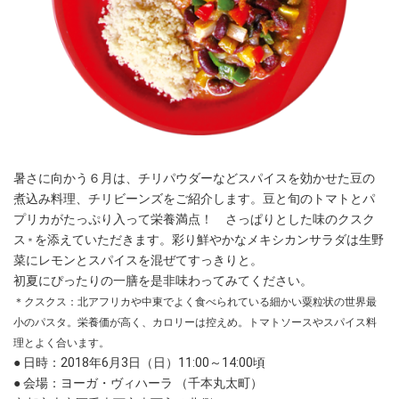
暑さに向かう６月は、チリパウダーなどスパイスを効かせた豆の
煮込み料理、チリビーンズをご紹介します。
豆と旬のトマトとパ
さっぱりとした味の
クスク
プリカがたっぷり入って栄養満点！
ス
を添えていただきます。
彩り鮮やかなメキシカンサラダは生野
＊
菜にレモンとスパイスを混ぜてすっきりと。
初夏にぴったりの一膳を是非味わってみてください。
＊クスクス：北アフリカや中東でよく食べられている細かい粟粒状の世界最
小のパスタ。栄養価が高く、カロリーは控えめ。トマトソースやスパイス料
理とよく合います。
● 日時：2018年6月3日（日）11:00～14:00頃
● 会場：ヨーガ・ヴィハーラ （千本丸太町）