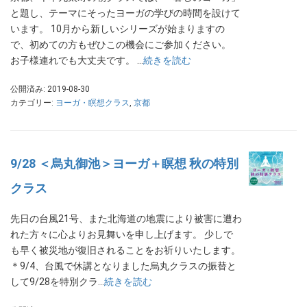
と題し、テーマにそったヨーガの学びの時間を設けて
います。 10月から新しいシリーズが始まりますの
で、初めての方もぜひこの機会にご参加ください。
お子様連れでも大丈夫です。 …
続きを読む
公開済み: 2019-08-30
カテゴリー:
ヨーガ・瞑想クラス
,
京都
9/28 ＜烏丸御池＞ヨーガ＋瞑想 秋の特別
クラス
先日の台風21号、また北海道の地震により被害に遭わ
れた方々に心よりお見舞いを申し上げます。 少しで
も早く被災地が復旧されることをお祈りいたします。
＊9/4、台風で休講となりました烏丸クラスの振替と
して9/28を特別クラ…
続きを読む