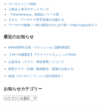
ヨーガとインド神話
上映会と弟子のサットサンガ
『Paramahamsa』表紙絵シリーズ⑮
ダヌル・アーサナで苦手意識を克服する
アーサナの秘儀 ――師が確認された古の道――Raja Yogaを終えて
最近のお知らせ
MYM50周年企画・スケジュール【随時更新】
【18〜39歳限定】プライベートちょこっとYOGA
お盆休み（クラス・発送業務）について
瞑想クラス（京都）動画配信・受講のお知らせ
瑜祇（ヨーギー）Tシャツ 好評発売中！
お知らせカテゴリー