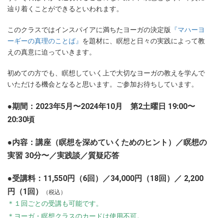
辿り着くことができるといわれます。
このクラスではインスパイアに満ちたヨーガの決定版
『マハーヨ
ーギーの真理のことば』
を題材に、瞑想と日々の実践によって教
えの真意に迫っていきます。
初めての方でも、瞑想していく上で大切なヨーガの教えを学んで
いただける機会となると思います。ご参加お待ちしています。
●期間：2023年5月〜2024年10月 第2土曜日 19:00〜
20:30頃
●内容：講座（瞑想を深めていくためのヒント）／瞑想の
実習 30分〜／実践談／質疑応答
●受講料：11,550円（6回）／34,000円（18回）／ 2,200
円（1回）
（税込）
＊１回ごとの受講も可能です。
＊ヨーガ・瞑想クラスのカードは使用不可。