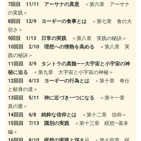
7回目 11/11 アーサナの真意
＜第六章 アーサナ
の実践＞
8回目 12/9 ヨーギーの食事とは
＜第七章 食の大
切さ＞
9回目 1/13 日常の実践
＜第八章 実践の秘訣＞
10回目 2/10 理想への情熱を高める
＜第八章 実
践の秘訣＞
11回目 3/9 タントラの真髄――大宇宙と小宇宙の神
秘に迫る
＜第九章 大宇宙と小宇宙の神秘＞
12回目 4/13 ヨーギーの行為とは
＜第十章 奉仕
と献身の道＞
13回目 5/11 神に近づき一つになる
＜第十一章
真の愛＞
14回目 6/8 純粋な信仰とは
＜第十二章 信仰＞
15回目 7/13 識別の実践
＜第十三章 瞑想―基本
編＞
16回目 8/10 瞑想の実践と深まり
＜第十四章 瞑