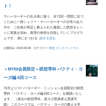
ト！
マハーヨーギーの生き様に倣う 全12回 ―理想に近づ
くために― 師シュリー・マハーヨーギーの日常のあり
方や、ご自身が実証し教えられた徹底した瞑想をヒン
トに実践を深め、真理の体得を目指していくプログラ
ムです。 師にまつわる…
続きを読む
公開済み: 2026-08-08
カテゴリー:
瞑想
,
オンラインクラス
＜MYM会員限定＞瞑想専科 バクティ・ヨ
ーガ編 6回コース
10月よりマハーヨーギー・ミッション会員限定の瞑想
専科「バクティ・ヨーガ編 6回コース」を開講いたし
ます。 （過去の瞑想専科、誰ヨガ受講者も受講可
能） このコースでは、バクティ・ヨーガの教えを学