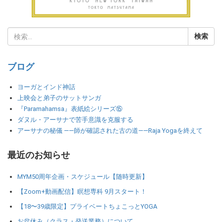
ブログ
ヨーガとインド神話
上映会と弟子のサットサンガ
『Paramahamsa』表紙絵シリーズ⑮
ダヌル・アーサナで苦手意識を克服する
アーサナの秘儀 ――師が確認された古の道――Raja Yogaを終えて
最近のお知らせ
MYM50周年企画・スケジュール【随時更新】
【Zoom+動画配信】瞑想専科 9月スタート！
【18〜39歳限定】プライベートちょこっとYOGA
お盆休み（クラス・発送業務）について