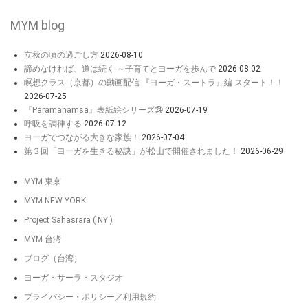
MYM blog
立秋の頃の過ごし方
2026-08-10
諦めなければ、道は続く ～子育てとヨーガを歩んで
2026-08-02
瞑想クラス（京都）の動画配信 『ヨーガ・スートラ』編 スタート！！
2026-07-25
『Paramahamsa』表紙絵シリーズ㉔
2026-07-19
呼吸を調律する
2026-07-12
ヨーガでつながる大きな家族！
2026-07-04
第３回「ヨーガを生きる秘訣」が松山で開催されました！
2026-06-29
MYM 東京
MYM NEW YORK
Project Sahasrara ( NY )
MYM 台湾
ブログ（台湾）
ヨーガ・サーラ・スタジオ
プライバシー・ポリシー／利用規約