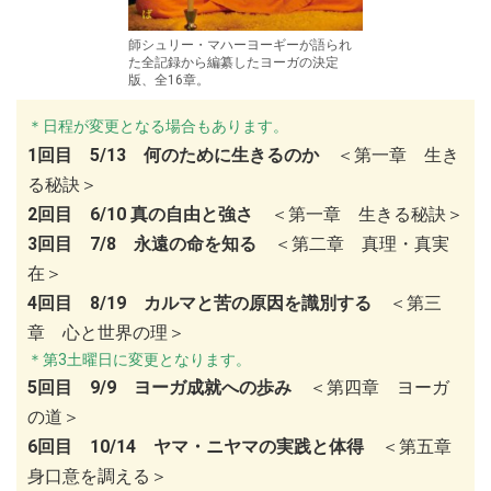
師シュリー・マハーヨーギーが語られ
た全記録から編纂したヨーガの決定
版、全16章。
＊日程が変更となる場合もあります。
1回目 5/13 何のために生きるのか
＜第一章 生き
る秘訣＞
2回目 6/10 真の自由と強さ
＜第一章 生きる秘訣＞
3回目 7/8 永遠の命を知る
＜第二章 真理・真実
在＞
4回目 8/19 カルマと苦の原因を識別する
＜第三
章 心と世界の理＞
＊第3土曜日に変更となります。
5回目 9/9 ヨーガ成就への歩み
＜第四章 ヨーガ
の道＞
6回目 10/14 ヤマ・ニヤマの実践と体得
＜第五章
身口意を調える＞