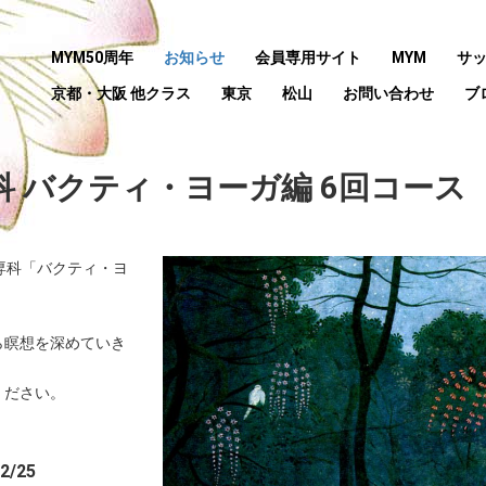
MYM50周年
お知らせ
会員専用サイト
MYM
サ
京都・大阪 他クラス
東京
松山
お問い合わせ
ブ
科 バクティ・ヨーガ編 6回コース
専科「バクティ・ヨ
ら瞑想を深めていき
ください。
2/25