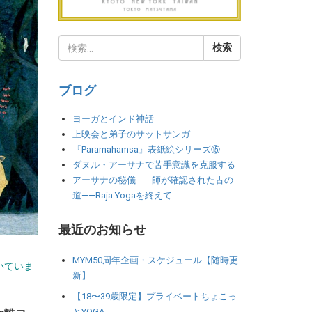
ブログ
ヨーガとインド神話
上映会と弟子のサットサンガ
『Paramahamsa』表紙絵シリーズ⑮
ダヌル・アーサナで苦手意識を克服する
アーサナの秘儀 ――師が確認された古の
道――Raja Yogaを終えて
最近のお知らせ
MYM50周年企画・スケジュール【随時更
いていま
新】
【18〜39歳限定】プライベートちょこっ
とYOGA