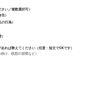
ださい／複数選択可）
食住）
私の行為）
愛）
があれば教えてください（任意・短文でOKです）
心掛け、瞑想の習慣など）