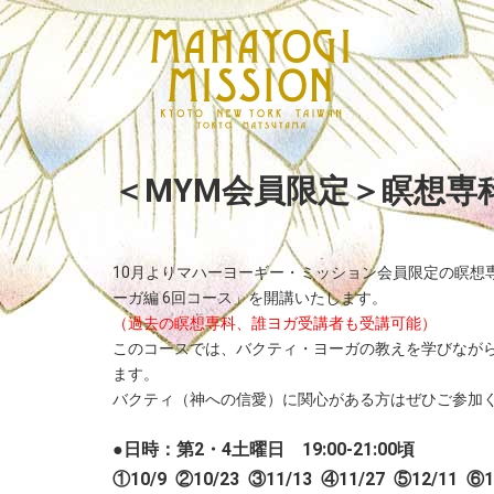
＜MYM会員限定＞瞑想専
10月よりマハーヨーギー・ミッション会員限定の瞑想
ーガ編 6回コース」を開講いたします。
（過去の瞑想専科、誰ヨガ受講者も受講可能）
このコースでは、バクティ・ヨーガの教えを学びなが
ます。
バクティ（神への信愛）に関心がある方はぜひご参加
●日時：第2・4土曜日 19:00-21:00頃
①10/9 ②10/23 ③11/13 ④11/27 ⑤12/11 ⑥1