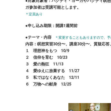
●対象対象者：バクティ・ヨーガやバクティ瞑想
ガ参加者は受講可能とします。
＊定員あり
●申し込み期限：開講1週間前
●テーマ・内容
＊
変更することもありますので、予
内容：瞑想実習30分〜、講座30分〜、質疑応答
１ 理想神をもつ 10/9
２ 信仰を育む 10/23
３ 愛の熱狂 11/13
４ 愛ゆえに放棄する 11/27
５ 私ではなくあなた 12/11
６ 万物への献身 12/25