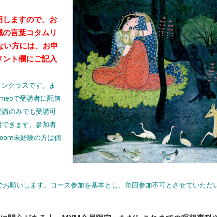
用しますので、お
滅の言葉コタムリ
ない方には、お申
メント欄にご記入
インクラスです。ま
meoで受講者に配信
受講のみでも受講可
講できます。参加者
oom未経験の方は個
払いでお願いします。コース参加を基本とし、単回参加不可とさせていただ