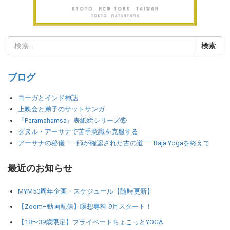
ブログ
ヨーガとインド神話
上映会と弟子のサットサンガ
『Paramahamsa』表紙絵シリーズ⑮
ダヌル・アーサナで苦手意識を克服する
アーサナの秘儀 ――師が確認された古の道――Raja Yogaを終えて
最近のお知らせ
MYM50周年企画・スケジュール【随時更新】
【Zoom+動画配信】瞑想専科 9月スタート！
【18〜39歳限定】プライベートちょこっとYOGA