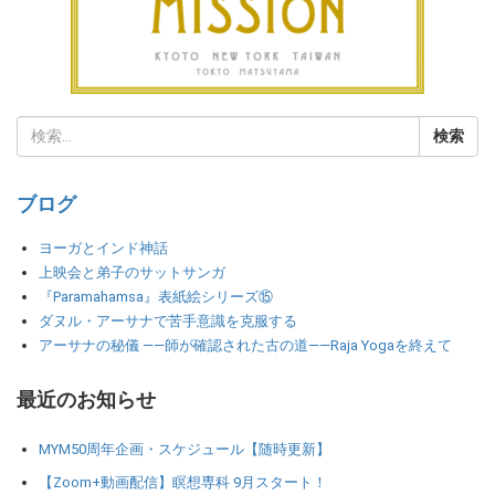
ブログ
ヨーガとインド神話
上映会と弟子のサットサンガ
『Paramahamsa』表紙絵シリーズ⑮
ダヌル・アーサナで苦手意識を克服する
アーサナの秘儀 ――師が確認された古の道――Raja Yogaを終えて
最近のお知らせ
MYM50周年企画・スケジュール【随時更新】
【Zoom+動画配信】瞑想専科 9月スタート！