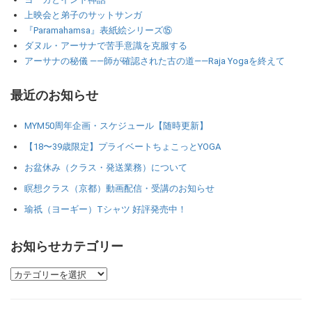
上映会と弟子のサットサンガ
『Paramahamsa』表紙絵シリーズ⑮
ダヌル・アーサナで苦手意識を克服する
アーサナの秘儀 ――師が確認された古の道――Raja Yogaを終えて
最近のお知らせ
MYM50周年企画・スケジュール【随時更新】
【18〜39歳限定】プライベートちょこっとYOGA
お盆休み（クラス・発送業務）について
瞑想クラス（京都）動画配信・受講のお知らせ
瑜祇（ヨーギー）Tシャツ 好評発売中！
お知らせカテゴリー