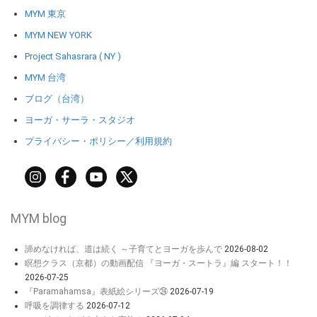
MYM 東京
MYM NEW YORK
Project Sahasrara ( NY )
MYM 台湾
ブログ（台湾）
ヨーガ・サーラ・スタジオ
プライバシー・ポリシー／利用規約
MYM blog
諦めなければ、道は続く ～子育てとヨーガを歩んで
2026-08-02
瞑想クラス（京都）の動画配信 『ヨーガ・スートラ』編 スタート！！
2026-07-25
『Paramahamsa』表紙絵シリーズ㉔
2026-07-19
呼吸を調律する
2026-07-12