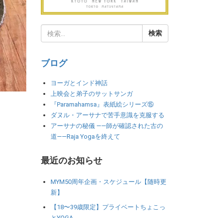
ブログ
ヨーガとインド神話
上映会と弟子のサットサンガ
『Paramahamsa』表紙絵シリーズ⑮
ダヌル・アーサナで苦手意識を克服する
アーサナの秘儀 ――師が確認された古の
道――Raja Yogaを終えて
最近のお知らせ
MYM50周年企画・スケジュール【随時更
新】
【18〜39歳限定】プライベートちょこっ
とYOGA