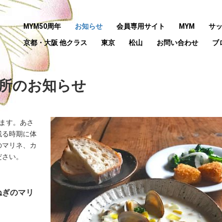
MYM50周年
お知らせ
会員専用サイト
MYM
サ
京都・大阪 他クラス
東京
松山
お問い合わせ
ブ
台所のお知らせ
ます。あさ
残る時期に体
のマリネ、カ
ださい。
ねぎのマリ