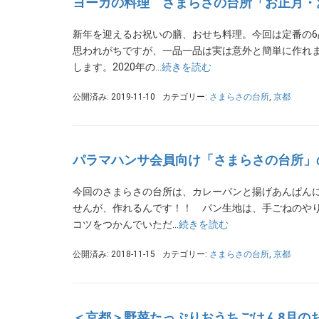
ヨーガの料理 さまらさの台所「お正月・
新年を迎えるお祝いの膳、おせち料理。今回は定番の
思われがちですが、一品一品は実は意外と簡単に作れ
します。2020年の…
続きを読む
公開済み: 2019-11-10
カテゴリー:
さまらさの台所
,
京都
パラマハンサ会員向け「さまらさの台所」
今回のさまらさの台所は、カレーパンと揚げあんぱん
せんが、作れるんです！！ パン生地は、手ごねのや
コツをつかんでいただ…
続きを読む
公開済み: 2018-11-15
カテゴリー:
さまらさの台所
,
京都
＜京都＞野菜たっぷりおうちごはん8月の