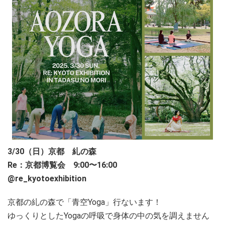
3/30（日）京都 糺の森
Re：京都博覧会 9:00〜16:00
@re_kyotoexhibition
京都の糺の森で「青空Yoga」行ないます！
ゆっくりとしたYogaの呼吸で
身体の中の気を調えません