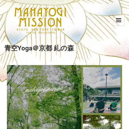
青空Yoga＠京都 糺の森