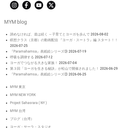
MYM blog
諦めなければ、道は続く ～子育てとヨーガを歩んで
2026-08-02
瞑想クラス（京都）の動画配信 『ヨーガ・スートラ』編 スタート！！
2026-07-25
『Paramahamsa』表紙絵シリーズ㉔
2026-07-19
呼吸を調律する
2026-07-12
ヨーガでつながる大きな家族！
2026-07-04
第３回「ヨーガを生きる秘訣」が松山で開催されました！
2026-06-29
『Paramahamsa』表紙絵シリーズ㉓
2026-06-25
MYM 東京
MYM NEW YORK
Project Sahasrara ( NY )
MYM 台湾
ブログ（台湾）
ヨーガ・サーラ・スタジオ