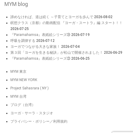
MYM blog
諦めなければ、道は続く ～子育てとヨーガを歩んで
2026-08-02
瞑想クラス（京都）の動画配信 『ヨーガ・スートラ』編 スタート！！
2026-07-25
『Paramahamsa』表紙絵シリーズ㉔
2026-07-19
呼吸を調律する
2026-07-12
ヨーガでつながる大きな家族！
2026-07-04
第３回「ヨーガを生きる秘訣」が松山で開催されました！
2026-06-29
『Paramahamsa』表紙絵シリーズ㉓
2026-06-25
MYM 東京
MYM NEW YORK
Project Sahasrara ( NY )
MYM 台湾
ブログ（台湾）
ヨーガ・サーラ・スタジオ
プライバシー・ポリシー／利用規約