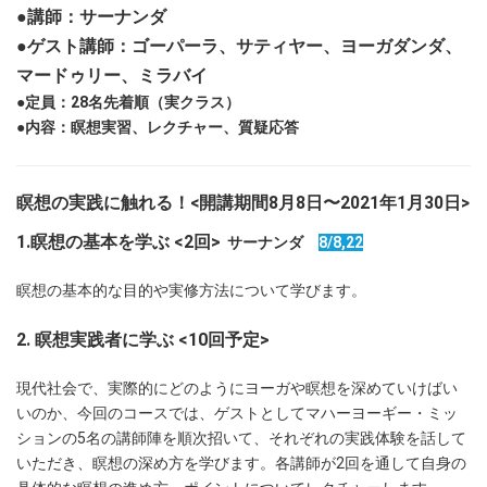
●講師：サーナンダ
●ゲスト講師：ゴーパーラ、サティヤー、ヨーガダンダ、
マードゥリー、ミラバイ
●定員：28名先着順（実クラス）
●内容：瞑想実習、レクチャー、質疑応答
瞑想の実践に触れる！<開講期間8月8日〜2021年1月30日>
1.瞑想の基本を学ぶ <2回>
サーナンダ
8/8,22
瞑想の基本的な目的や実修方法について学びます。
2. 瞑想実践者に学ぶ <10回予定>
現代社会で、実際的にどのようにヨーガや瞑想を深めていけばい
いのか、今回のコースでは、ゲストとしてマハーヨーギー・ミッ
ションの5名の講師陣を順次招いて、それぞれの実践体験を話して
いただき、瞑想の深め方を学びます。各講師が2回を通して自身の