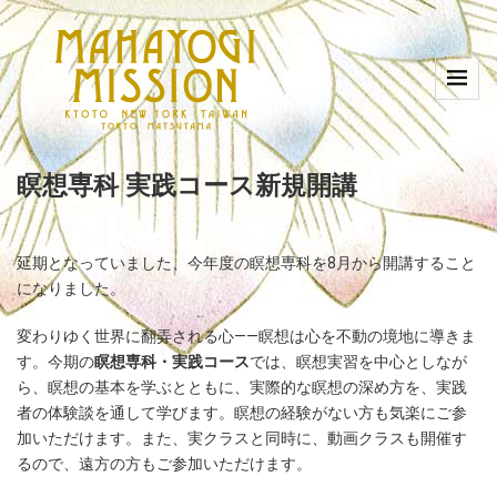
瞑想専科 実践コース新規開講
延期となっていました、今年度の瞑想専科を8月から開講すること
になりました。
変わりゆく世界に翻弄される心――瞑想は心を不動の境地に導きま
す。今期の
瞑想専科・実践コース
では、瞑想実習を中心としなが
ら、瞑想の基本を学ぶとともに、実際的な瞑想の深め方を、実践
者の体験談を通して学びます。瞑想の経験がない方も気楽にご参
加いただけます。また、実クラスと同時に、動画クラスも開催す
るので、遠方の方もご参加いただけます。