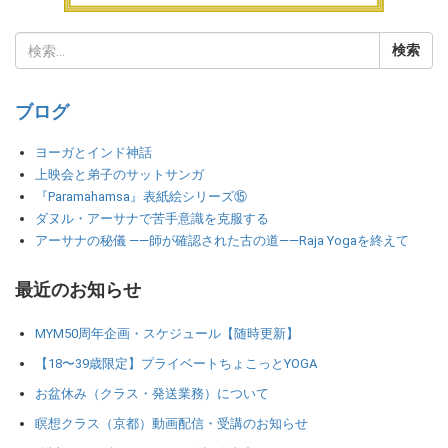
ブログ
ヨーガとインド神話
上映会と弟子のサットサンガ
『Paramahamsa』表紙絵シリーズ⑮
ダヌル・アーサナで苦手意識を克服する
アーサナの秘儀 ――師が確認された古の道――Raja Yogaを終えて
最近のお知らせ
MYM50周年企画・スケジュール【随時更新】
【18〜39歳限定】プライベートちょこっとYOGA
お盆休み（クラス・発送業務）について
瞑想クラス（京都）動画配信・受講のお知らせ