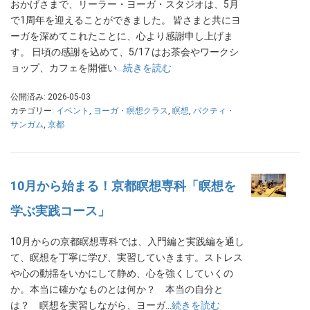
おかげさまで、リーラー・ヨーガ・スタジオは、5月
で1周年を迎えることができました。 皆さまと共にヨ
ーガを深めてこれたことに、心より感謝申し上げま
す。 日頃の感謝を込めて、5/17 はお茶会やワークシ
ョップ、カフェを開催い…
続きを読む
公開済み: 2026-05-03
カテゴリー:
イベント
,
ヨーガ・瞑想クラス
,
瞑想
,
バクティ・
サンガム
,
京都
10月から始まる！京都瞑想専科「瞑想を
学ぶ実践コース」
10月からの京都瞑想専科では、入門編と実践編を通し
て、瞑想を丁寧に学び、実習していきます。ストレス
や心の動揺をいかにして静め、心を強くしていくの
か。本当に確かなものとは何か？ 本当の自分と
は？ 瞑想を実習しながら、ヨーガ…
続きを読む