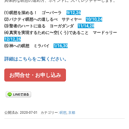
具体的な瞑想の進め方、ポイントについてレクチャーします。
⑴ 瞑想を深める！ ゴーパーラ
9/12,26
⑵ バクティ瞑想への道しるべ サティヤー
10/10,24
⑶ 聖者のハートに迫る ヨーガダンダ
11/14,28
⑷ 真実を実現するために〜空(くう)であること マードゥリー
12/12,26
⑸ 神への瞑想 ミラバイ
1/16,30
詳細はこちらをご覧ください。
お問合せ・お申し込み
公開済み: 2020-07-01
カテゴリー:
瞑想
,
京都