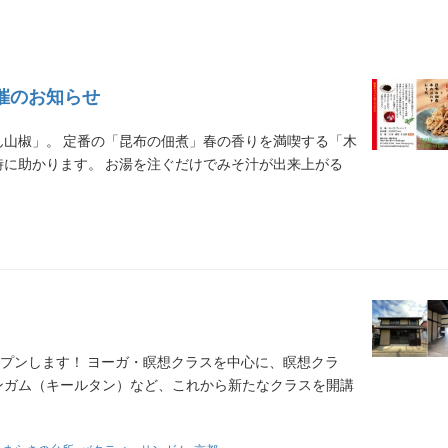
催のお知らせ
山椒」。 定番の「昆布の佃煮」春の香りを満喫する「木
に助かります。 お湯を注ぐだけでみそ汁が出来上がる
ープンします！ ヨーガ・瞑想クラスを中心に、瞑想クラ
ンガム（キールタン）など、これから新たなクラスを開講