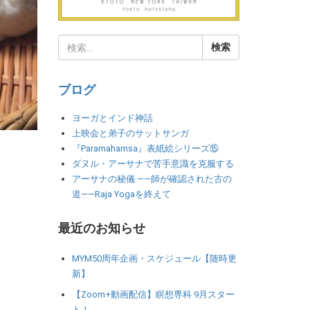
ブログ
ヨーガとインド神話
上映会と弟子のサットサンガ
『Paramahamsa』表紙絵シリーズ⑮
ダヌル・アーサナで苦手意識を克服する
アーサナの秘儀 ――師が確認された古の
道――Raja Yogaを終えて
最近のお知らせ
MYM50周年企画・スケジュール【随時更
新】
【Zoom+動画配信】瞑想専科 9月スター
ト！