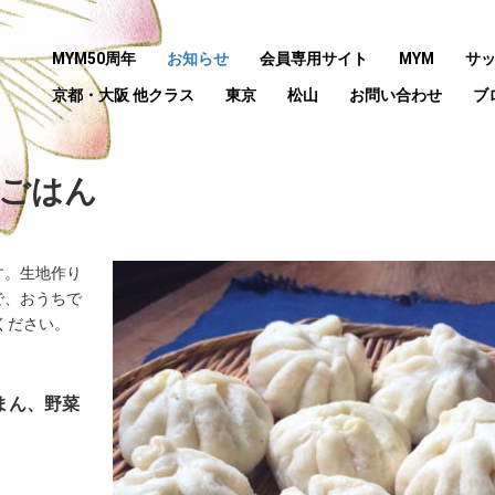
MYM50周年
お知らせ
会員専用サイト
MYM
サ
京都・大阪 他クラス
東京
松山
お問い合わせ
ブ
ちごはん
す。生地作り
で、おうちで
ください。
まん、野菜