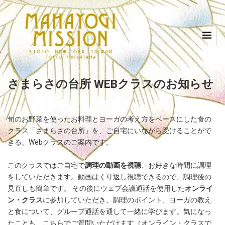
さまらさの台所 WEBクラスのお知らせ
旬のお野菜を使ったお料理とヨーガの考え方をベースにした食の
クラス「さまらさの台所」を、ご自宅にいながら受けることがで
きる、Webクラスのご案内です。
このクラスではご自宅で
調理の動画を視聴
、お好きな時間に調理
をしていただきます。動画はくり返し視聴できるので、調理後の
見直しも簡単です。 その後にウェブ会議通話を使用した
オンライ
ン・クラス
に参加していただき、調理のポイント、ヨーガの教え
と食について、グループ通話を通して一緒に学びます。気になっ
たことも、こちらでご質問いただけます（オンライン・クラスで