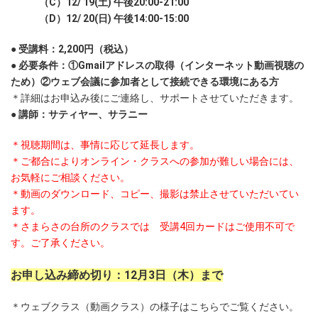
（
C
）
12/ 19(
土
)
午後
20:00-21:00
（
D
）
12/ 20(
日
)
午後
14:00-15:00
● 受講料：2,200円（税込）
● 必要条件：①Gmailアドレスの取得（インターネット動画視聴の
ため）
②ウェブ会議に参加者として接続できる環境にある方
＊詳細はお申込み後にご連絡し、サポートさせていただきます。
● 講師：サティヤー、サラニー
＊視聴期間は、事情に応じて延長します。
＊ご都合によりオンライン・クラスへの参加が難しい場合には、
お気軽にご相談ください。
＊動画のダウンロード、コピー、撮影は禁止させていただいてい
ます。
＊さまらさの台所のクラスでは 受講4回カードはご使用不可で
す。ご了承ください。
お申し込み締め切り：12月3日（木）まで
＊ウェブクラス（動画クラス）の様子はこちらでご覧ください。