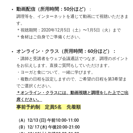
動画配信（所用時間：50分ほど）
：
調理等を、インターネットを通じて動画にて視聴いただきま
す。
＊視聴期間：2020年12月5日（土）〜1月5日（火）まで
＊食材はご自身でご準備ください。
オンライン・クラス（所用時間：60分ほど
）：
・講師と受講者をウェブ会議通話でつなぎ、調理のポイント
をお伝えします。直接ご質問もしていただけます。
・ヨーガと食について、一緒に学びます。
・複数の日程を設定しますので、ご希望の日程を第3希望ま
でご選択ください。
＊オンライン・クラスには、動画視聴と調理をした上でご出
席ください。 ︎
事前予約制 定員5名 先着順
（
A
）
12/13 (
日
)
午前
10:00-11:00
（
B
）
12/ 17 (
木
)
午後
20:00-21:00