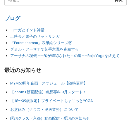
ブログ
ヨーガとインド神話
上映会と弟子のサットサンガ
『Paramahamsa』表紙絵シリーズ⑮
ダヌル・アーサナで苦手意識を克服する
アーサナの秘儀 ――師が確認された古の道――Raja Yogaを終えて
最近のお知らせ
MYM50周年企画・スケジュール【随時更新】
【Zoom+動画配信】瞑想専科 9月スタート！
【18〜39歳限定】プライベートちょこっとYOGA
お盆休み（クラス・発送業務）について
瞑想クラス（京都）動画配信・受講のお知らせ