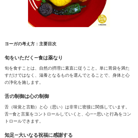
ヨーガの考え方：主要目次
旬をいただく―食は薬なり
旬を食すことは、自然の摂理に素直に従うこと。単に胃袋を満た
すだけではなく、滋養となるものを選んでとることで、身体と心
の浄化を施します。
舌の制御は心の制御
舌（味覚と言動）と心（思い）は非常に密接に関係しています。
舌—食と言葉をコントロールしていくと、心――思いと行為をコン
トロールできます。
知足―大いなる祝福に感謝する