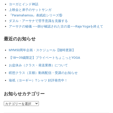
ヨーガとインド神話
上映会と弟子のサットサンガ
『Paramahamsa』表紙絵シリーズ⑮
ダヌル・アーサナで苦手意識を克服する
アーサナの秘儀 ――師が確認された古の道――Raja Yogaを終えて
最近のお知らせ
MYM50周年企画・スケジュール【随時更新】
【18〜39歳限定】プライベートちょこっとYOGA
お盆休み（クラス・発送業務）について
瞑想クラス（京都）動画配信・受講のお知らせ
瑜祇（ヨーギー）Tシャツ 好評発売中！
お知らせカテゴリー