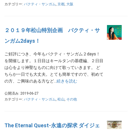
カテゴリー:
バクティ・サンガム
,
京都
,
大阪
２０１９年松山特別企画 バクティ・サ
ンガム2days！
ご好評につき、今年もバクティ・サンガム２days！
を開催します。１日目はキールタンの基礎編、２日目
は心をより神聖なものに向けて歌っていきます。 ど
ちらか一日でも大丈夫。とても簡単ですので、初めて
の方、ご興味のある方など…
続きを読む
公開済み: 2019-06-27
カテゴリー:
バクティ・サンガム
,
松山
,
その他
The Eternal Quest-永遠の探求 ダイジェ