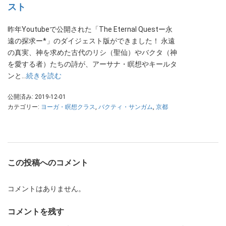
スト
昨年Youtubeで公開された「The Eternal Questー永
遠の探求ー*」のダイジェスト版ができました！ 永遠
の真実、神を求めた古代のリシ（聖仙）やバクタ（神
を愛する者）たちの詩が、アーサナ・瞑想やキールタ
ンと…
続きを読む
公開済み: 2019-12-01
カテゴリー:
ヨーガ・瞑想クラス
,
バクティ・サンガム
,
京都
この投稿へのコメント
コメントはありません。
コメントを残す