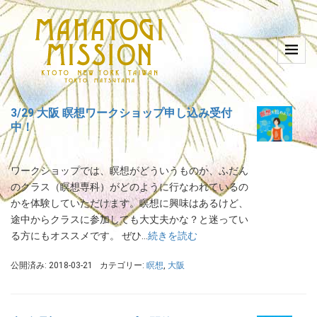
3/29 大阪 瞑想ワークショップ申し込み受付
中！
ワークショップでは、瞑想がどういうものか、ふだん
のクラス（瞑想専科）がどのように行なわれているの
かを体験していただけます。瞑想に興味はあるけど、
途中からクラスに参加しても大丈夫かな？と迷ってい
る方にもオススメです。 ぜひ…
続きを読む
公開済み: 2018-03-21
カテゴリー:
瞑想
,
大阪