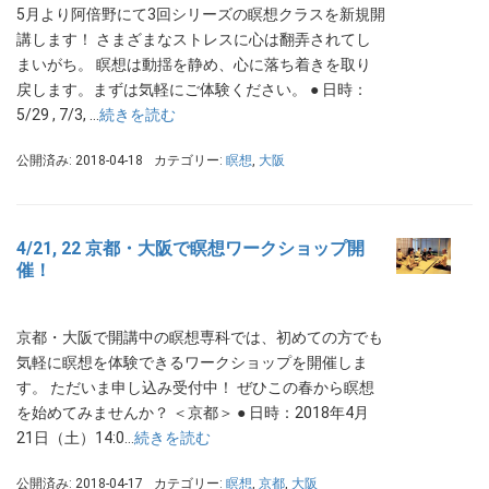
5月より阿倍野にて3回シリーズの瞑想クラスを新規開
講します！ さまざまなストレスに心は翻弄されてし
まいがち。 瞑想は動揺を静め、心に落ち着きを取り
戻します。まずは気軽にご体験ください。 ● 日時：
5/29 , 7/3, …
続きを読む
公開済み: 2018-04-18
カテゴリー:
瞑想
,
大阪
4/21, 22 京都・大阪で瞑想ワークショップ開
催！
京都・大阪で開講中の瞑想専科では、初めての方でも
気軽に瞑想を体験できるワークショップを開催しま
す。 ただいま申し込み受付中！ ぜひこの春から瞑想
を始めてみませんか？ ＜京都＞ ● 日時：2018年4月
21日（土）14:0…
続きを読む
公開済み: 2018-04-17
カテゴリー:
瞑想
,
京都
,
大阪