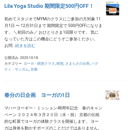
Lila Yoga Studio 期間限定500円OFF！
初めてスタジオでMYMのクラスにご参加の方対象 11
月1日 〜 12月31日まで 期間限定で 500円OFFになりま
す。 ＼初回のみ／ おひとりさま1回限りです。 気に
なっていた方はこの機会にどうぞご参加ください。
お問…
続きを読む
公開済み: 2025-10-18
カテゴリー:
ヨーガ・瞑想クラス
,
瞑想
,
さまらさの台所
,
バク
ティ・サンガム
,
京都
春分の日企画 ヨーガの1日
マハーヨーギー・ミッション48周年記念 春のキャン
ペーン ２０２４年３月２０日（水・祝） 京都の伝統
的な町屋でヨーガの体験クラスを開催します。 ヨー
ガは身体を動かすポーズのことだけではありません。