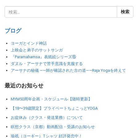
ブログ
ヨーガとインド神話
上映会と弟子のサットサンガ
『Paramahamsa』表紙絵シリーズ⑮
ダヌル・アーサナで苦手意識を克服する
アーサナの秘儀 ――師が確認された古の道――Raja Yogaを終えて
最近のお知らせ
MYM50周年企画・スケジュール【随時更新】
【18〜39歳限定】プライベートちょこっとYOGA
お盆休み（クラス・発送業務）について
瞑想クラス（京都）動画配信・受講のお知らせ
瑜祇（ヨーギー）Tシャツ 好評発売中！