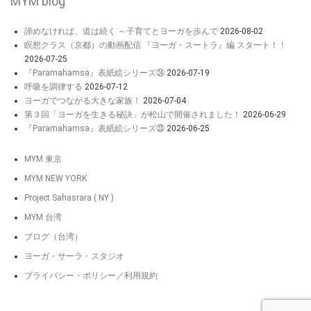
MYM blog
諦めなければ、道は続く ～子育てとヨーガを歩んで
2026-08-02
瞑想クラス（京都）の動画配信 『ヨーガ・スートラ』編 スタート！！
2026-07-25
『Paramahamsa』表紙絵シリーズ㉔
2026-07-19
呼吸を調律する
2026-07-12
ヨーガでつながる大きな家族！
2026-07-04
第３回「ヨーガを生きる秘訣」が松山で開催されました！
2026-06-29
『Paramahamsa』表紙絵シリーズ㉓
2026-06-25
MYM 東京
MYM NEW YORK
Project Sahasrara ( NY )
MYM 台湾
ブログ（台湾）
ヨーガ・サーラ・スタジオ
プライバシー・ポリシー／利用規約