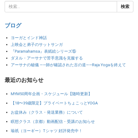
ブログ
ヨーガとインド神話
上映会と弟子のサットサンガ
『Paramahamsa』表紙絵シリーズ⑮
ダヌル・アーサナで苦手意識を克服する
アーサナの秘儀 ――師が確認された古の道――Raja Yogaを終えて
最近のお知らせ
MYM50周年企画・スケジュール【随時更新】
【18〜39歳限定】プライベートちょこっとYOGA
お盆休み（クラス・発送業務）について
瞑想クラス（京都）動画配信・受講のお知らせ
瑜祇（ヨーギー）Tシャツ 好評発売中！