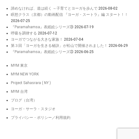
諦めなければ、道は続く ～子育てとヨーガを歩んで
2026-08-02
瞑想クラス（京都）の動画配信 『ヨーガ・スートラ』編 スタート！！
2026-07-25
『Paramahamsa』表紙絵シリーズ㉔
2026-07-19
呼吸を調律する
2026-07-12
ヨーガでつながる大きな家族！
2026-07-04
第３回「ヨーガを生きる秘訣」が松山で開催されました！
2026-06-29
『Paramahamsa』表紙絵シリーズ㉓
2026-06-25
MYM 東京
MYM NEW YORK
Project Sahasrara ( NY )
MYM 台湾
ブログ（台湾）
ヨーガ・サーラ・スタジオ
プライバシー・ポリシー／利用規約