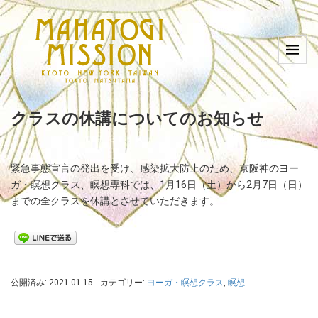
クラスの休講についてのお知らせ
緊急事態宣言の発出を受け、感染拡大防止のため、京阪神のヨー
ガ・瞑想クラス、瞑想専科では、1月16日（土）から2月7日（日）
までの全クラスを休講とさせていただきます。
公開済み: 2021-01-15
カテゴリー:
ヨーガ・瞑想クラス
,
瞑想