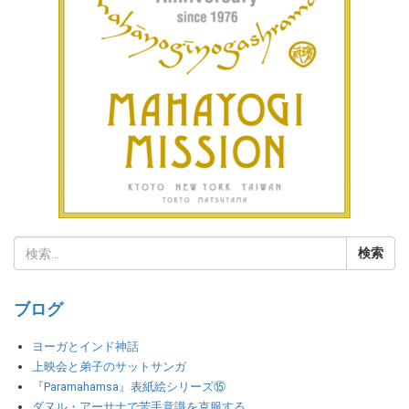
ブログ
ヨーガとインド神話
上映会と弟子のサットサンガ
『Paramahamsa』表紙絵シリーズ⑮
ダヌル・アーサナで苦手意識を克服する