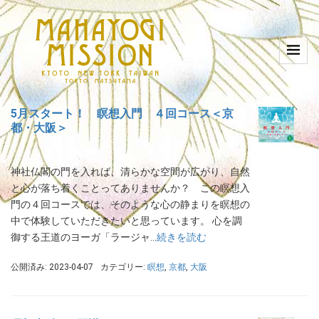
5月スタート！ 瞑想入門 ４回コース＜京
都・大阪＞
神社仏閣の門を入れば、清らかな空間が広がり、自然
と心が落ち着くことってありませんか？ この瞑想入
門の４回コースでは、そのような心の静まりを瞑想の
中で体験していただきたいと思っています。 心を調
御する王道のヨーガ「ラージャ…
続きを読む
公開済み: 2023-04-07
カテゴリー:
瞑想
,
京都
,
大阪