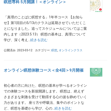
瞑想専科 5月開講！＜オンライン＞
「真理のことばに瞑想する」1年半コース 【お知ら
せ】第1回目の5/13のクラスは延期させていただくこ
とになりました。追ってスケジュールについてはご案
内します（2023.5.13） 瞑想の基本は、真理について
学び、深く考え…
続きを読む
公開済み: 2023-03-12
カテゴリー:
瞑想
,
オンラインクラス
オンライン瞑想体験コース＜全4回＞9月開催
初心者の方に向けた、瞑想の基本が学べるオンライン
での体験コースを新規開講します。 瞑想は、絶えず
さまざまな刺激を受けて動揺する心の波を静めていく
力があります。 座り方や呼吸法、集中のポイントな
ど、瞑想を基礎から学び、心の…
続きを読む