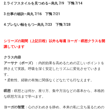
2.ライフスタイルを見つめる―烏丸 7/9 下鴨 7/14
3.仕事の秘訣―烏丸 7/16 下鴨 7/21
4.ブレない軸をもつ―烏丸 7/23 下鴨 7/28
シリーズの期間（上記日程）以外も毎週 ヨーガ・瞑想クラスを開
講しています
クラス内容
アーサナ（ポーズ）
：内的効果を高めるための正しいポイントを
押さえて実践。呼吸を深く安定したリズムに変化させていきま
す。
＊柔軟性、経験の有無に関係なくどなたでも行なえます。
瞑想
：瞑想とは何か、座り方、集中方法などの基本から、本格的
な瞑想方法まで学べます。
ヨーガの智慧
：心のざわめきを静め、本来の私に立ち返るための