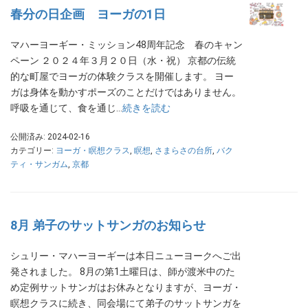
春分の日企画 ヨーガの1日
マハーヨーギー・ミッション48周年記念 春のキャン
ペーン ２０２４年３月２０日（水・祝） 京都の伝統
的な町屋でヨーガの体験クラスを開催します。 ヨー
ガは身体を動かすポーズのことだけではありません。
呼吸を通じて、食を通じ…
続きを読む
公開済み: 2024-02-16
カテゴリー:
ヨーガ・瞑想クラス
,
瞑想
,
さまらさの台所
,
バク
ティ・サンガム
,
京都
8月 弟子のサットサンガのお知らせ
シュリー・マハーヨーギーは本日ニューヨークへご出
発されました。 8月の第1土曜日は、師が渡米中のた
め定例サットサンガはお休みとなりますが、ヨーガ・
瞑想クラスに続き、同会場にて弟子のサットサンガを