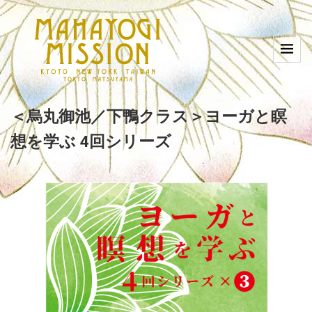
＜烏丸御池／下鴨クラス＞ヨーガと瞑
想を学ぶ 4回シリーズ