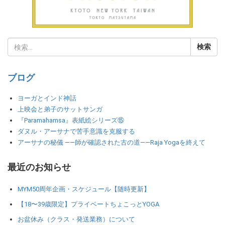
ブログ
ヨーガとインド神話
上映会と弟子のサットサンガ
『Paramahamsa』表紙絵シリーズ⑮
ダヌル・アーサナで苦手意識を克服する
アーサナの秘儀 ――師が確認された古の道――Raja Yogaを終えて
最近のお知らせ
MYM50周年企画・スケジュール【随時更新】
【18〜39歳限定】プライベートちょこっとYOGA
お盆休み（クラス・発送業務）について